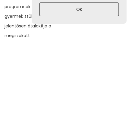
programnak is kiváló.
A
OK
gyermek születése
jelentősen átalakítja a
megszokott
mindennapokat, ezért is
fontosak azok a pillanatok,
amelyeket közösen,
családként lehet megélni.
A Babavarázs Babaúszás
Programról bővebb
információk a
+3670 942
6468
– as telefonszámon
vagy a