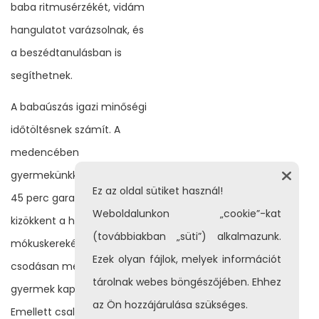
baba ritmusérzékét, vidám
hangulatot varázsolnak, és
a beszédtanulásban is
segíthetnek.
A babaúszás igazi minőségi
időtöltésnek számít. A
medencében
gyermekünkkel töltött 40-
Ez az oldal sütiket használ!
45 perc garantáltan
Weboldalunkon „cookie”-kat
kizökkent a hétköznapok
(továbbiakban „süti”) alkalmazunk.
mókuskerekéből, és
Ezek olyan fájlok, melyek információt
csodásan mélyíti a szülő-
tárolnak webes böngészőjében. Ehhez
gyermek kapcsolatot.
az Ön hozzájárulása szükséges.
Emellett családi