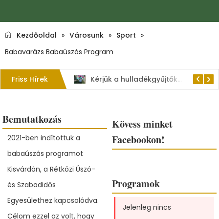
Kezdőoldal
»
Városunk
»
Sport
»
Babavarázs Babaúszás Program
Friss Hírek
1. Szent István – napi kenyérverseny
Kérjük a hulladékgyűjtők rendeltetésszerű használatát!
Bemutatkozás
Kövess minket
Facebookon!
2021-ben indítottuk a
babaúszás programot
Kisvárdán, a Rétközi Úszó-
Programok
és Szabadidős
Egyesülethez kapcsolódva.
Jelenleg nincs
Célom ezzel az volt, hogy