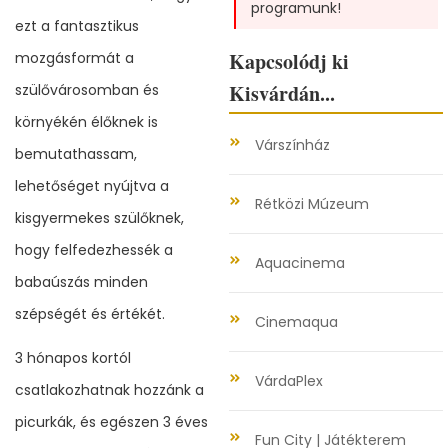
programunk!
ezt a fantasztikus
Kapcsolódj ki
mozgásformát a
Kisvárdán...
szülővárosomban és
környékén élőknek is
Várszínház
bemutathassam,
lehetőséget nyújtva a
Rétközi Múzeum
kisgyermekes szülőknek,
hogy felfedezhessék a
Aquacinema
babaúszás minden
szépségét és értékét.
Cinemaqua
3 hónapos kortól
VárdaPlex
csatlakozhatnak hozzánk a
picurkák, és egészen 3 éves
Fun City | Játékterem