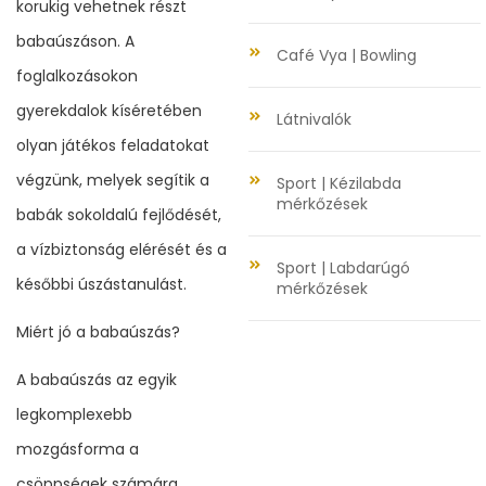
korukig vehetnek részt
babaúszáson. A
Café Vya | Bowling
foglalkozásokon
gyerekdalok kíséretében
Látnivalók
olyan játékos feladatokat
végzünk, melyek segítik a
Sport | Kézilabda
mérkőzések
babák sokoldalú fejlődését,
a vízbiztonság elérését és a
Sport | Labdarúgó
későbbi úszástanulást.
mérkőzések
Miért jó a babaúszás?
A babaúszás az egyik
legkomplexebb
mozgásforma a
csöppségek számára,