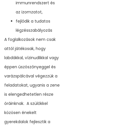
immunrendszert és
az izomzatot,
fejlődik a tudatos
légzésszabályozás
A foglalkozások nem csak
attól játékosak, hogy
labdákkal, vízinudlikkal vagy
éppen úszószőnyeggel és
varázspálcával végezzük a
feladatokat, ugyanis a zene
is elengedhetetlen része
óráinknak. A szülőkkel
közösen énekelt
gyerekdalok fejlesztik a