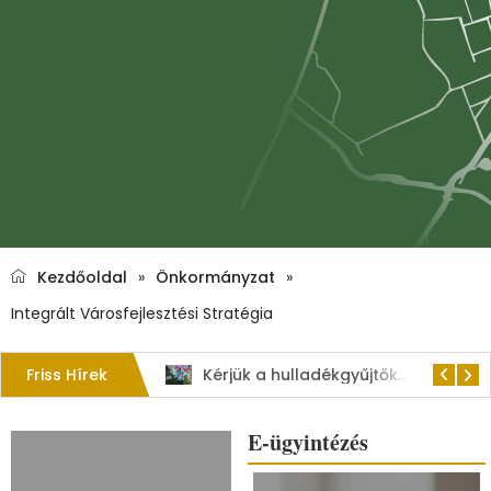
Kezdőoldal
»
Önkormányzat
»
Integrált Városfejlesztési Stratégia
Friss Hírek
1. Szent István – napi kenyérverseny
Kérjük a hulladékgyűjtők rendeltetésszerű használatát!
E-ügyintézés