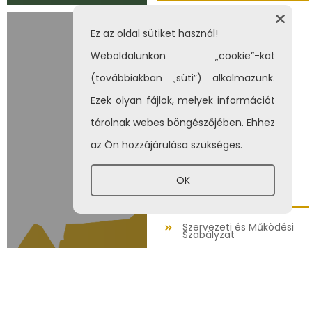
Hétfő: 8:00 – 12:00 óráig
Ez az oldal sütiket használ!
Kedd: nincs ügyfélfogadás
Weboldalunkon „cookie”-kat
Szerda: 8:00 – 12:00, 13:00-
(továbbiakban „süti”) alkalmazunk.
16:30 óráig
Ezek olyan fájlok, melyek információt
Csütörtök: nincs
tárolnak webes böngészőjében. Ehhez
ügyfélfogadás
az Ön hozzájárulása szükséges.
Péntek: 8:00 – 10:00 óráig
OK
Adattár
Szervezeti és Működési
Szabályzat
Pályázati kiírások
Rendeletek