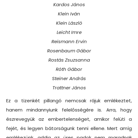
Kardos János
Klein Iván
Klein László
Leicht Imre
Reismann Ervin
Rosenbaum Gábor
Rostás Zsuzsanna
Róth Gábor
Steiner András
Trattner János
Ez a tizenkét pillangó nemcsak rájuk emlékeztet,
hanem mindannyiunk felelősségére is. Arra, hogy
észrevegyük az embertelenséget, amikor felüti a
fejét, és legyen bátorságunk tenni ellene. Mert amíg
emlékezünk, addig az üres padok nem maradnak