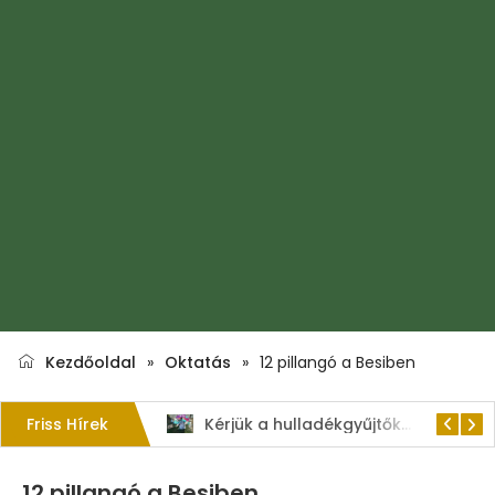
Kezdőoldal
»
Oktatás
»
12 pillangó a Besiben
Friss Hírek
1. Szent István – napi kenyérverseny
Kérjük a hulladékgyűjtők rendeltetésszerű használatát!
12 pillangó a Besiben