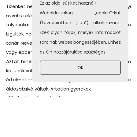
Ez az oldal sütiket használ!
Tizenkét név, tizenkét diák, tizenkét kiürült pad. Annyi
Weboldalunkon „cookie”-kat
évvel ezelőtt ők is ezeket a
(továbbiakban „süti”) alkalmazunk.
folyosókat rótták, ezekben az osztálytermekben
Ezek olyan fájlok, melyek információt
izgultak, hogy vajon kit feleltet a
tárolnak webes böngészőjében. Ehhez
tanár. Nevettek a barátaikkal, beszélgettek, tanultak –
vagy éppen nem tanultak.
az Ön hozzájárulása szükséges.
Aztán hirtelen mindettől megfosztották őket. Ők nem
OK
katonák voltak, mégis egy
értelmetlen háború, egy értelmetlen eszme
áldozataivá váltak. Ártatlan gyerekek,
akiktől elvették az életüket.
Úgy vélem, ez a tizenkét pillangó, amit a gimnázium
jelenlegi tanulói festettek,
jelképezi ezt az ártatlanságot és a reményt ad egy