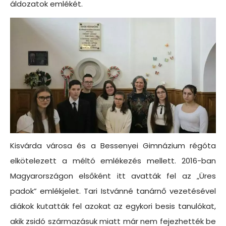
áldozatok emlékét.
Kisvárda városa és a Bessenyei Gimnázium régóta
elkötelezett a méltó emlékezés mellett. 2016-ban
Magyarországon elsőként itt avatták fel az „Üres
padok” emlékjelet. Tari Istvánné tanárnő vezetésével
diákok kutatták fel azokat az egykori besis tanulókat,
akik zsidó származásuk miatt már nem fejezhették be