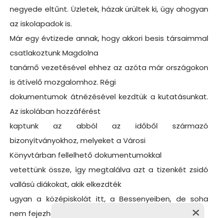
negyede eltűnt. Üzletek, házak ürültek ki, úgy ahogyan
az iskolapadok is.
Már egy évtizede annak, hogy akkori besis társaimmal
csatlakoztunk Magdolna
tanárnő vezetésével ehhez az azóta már országokon
is átívelő mozgalomhoz. Régi
dokumentumok átnézésével kezdtük a kutatásunkat.
Az iskolában hozzáférést
kaptunk az abból az időből származó
bizonyítványokhoz, melyeket a Városi
Könyvtárban fellelhető dokumentumokkal
vetettünk össze, így megtalálva azt a tizenkét zsidó
vallású diákokat, akik elkezdték
ugyan a középiskolát itt, a Bessenyeiben, de soha
nem fejezhették be azt.