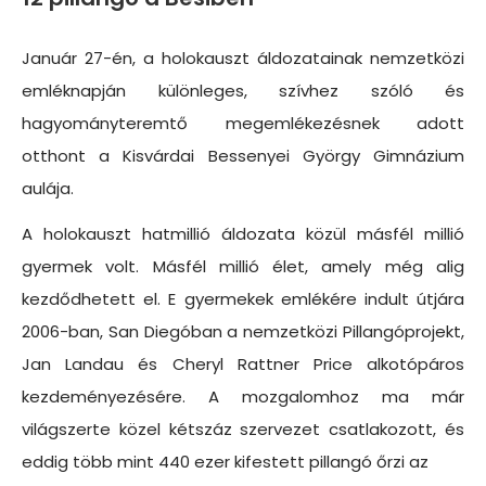
Január 27-én, a holokauszt áldozatainak nemzetközi
emléknapján különleges, szívhez szóló és
hagyományteremtő megemlékezésnek adott
otthont a Kisvárdai Bessenyei György Gimnázium
aulája.
A holokauszt hatmillió áldozata közül másfél millió
gyermek volt. Másfél millió élet, amely még alig
kezdődhetett el. E gyermekek emlékére indult útjára
2006-ban, San Diegóban a nemzetközi Pillangóprojekt,
Jan Landau és Cheryl Rattner Price alkotópáros
kezdeményezésére. A mozgalomhoz ma már
világszerte közel kétszáz szervezet csatlakozott, és
eddig több mint 440 ezer kifestett pillangó őrzi az