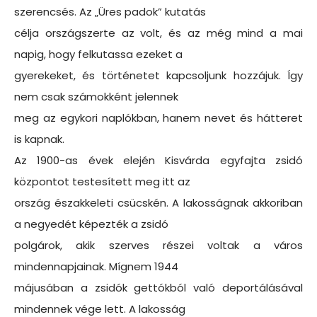
szerencsés. Az „Üres padok” kutatás
célja országszerte az volt, és az még mind a mai
napig, hogy felkutassa ezeket a
gyerekeket, és történetet kapcsoljunk hozzájuk. Így
nem csak számokként jelennek
meg az egykori naplókban, hanem nevet és hátteret
is kapnak.
Az 1900-as évek elején Kisvárda egyfajta zsidó
központot testesített meg itt az
ország északkeleti csücskén. A lakosságnak akkoriban
a negyedét képezték a zsidó
polgárok, akik szerves részei voltak a város
mindennapjainak. Mígnem 1944
májusában a zsidók gettókból való deportálásával
mindennek vége lett. A lakosság