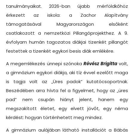
tanulmányaikat. 2026-ban újabb mérföldkőhöz
érkezett az iskola: a Zachor Alapítvány
támogatásával Magyarországon elsőként
csatlakozott a nemzetközi Pillangóprojekthez. A 9.
évfolyam humán tagozatos diákjai tizenkét pillangót
festettek a tizenkét egykori besis diák emlékére.
A megemlékezés ünnepi szónoka
Révész Brigitta
volt,
a gimnázium egykori diákja, aki tíz évvel ezelőtt maga
is tagja volt az „Üres padok” kutatócsoportnak.
Beszédében arra hívta fel a figyelmet, hogy az „üres
pad” nem csupán hiányt jelent, hanem egy
megszakított életet, egy elvett jövőt, egy néma
kérdést: hogyan történhetett meg mindez.
A gimnázium aulájában látható installációt a Bábás