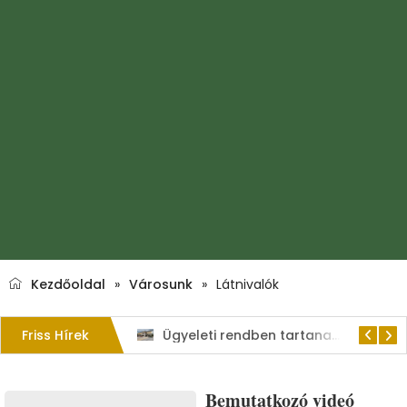
Kezdőoldal
»
Városunk
»
Látnivalók
Friss Hírek
Csak egyetlen út vezet előre: az összefogás!
Ügyeleti rendben tartanak nyitva a Kisvárdai Járási Hivatal egyes osztályai
Bemutatkozó videó