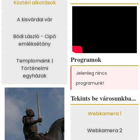
Köztéri alkotások
A kisvárdai vár
Bódi László - Cipő
emléksétány
Programok
Templomaink |
Történelmi
Jelenleg nincs
egyházak
programunk!
Tekints be városunkba...
Webkamera 1
Webkamera 2