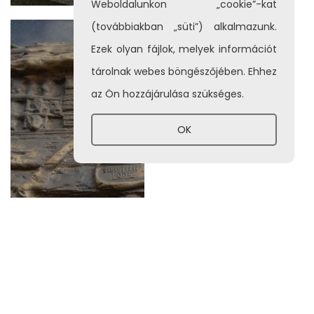
Weboldalunkon „cookie”-kat
(továbbiakban „süti”) alkalmazunk.
Ezek olyan fájlok, melyek információt
tárolnak webes böngészőjében. Ehhez
az Ön hozzájárulása szükséges.
OK
Holokauszt
emléktábla