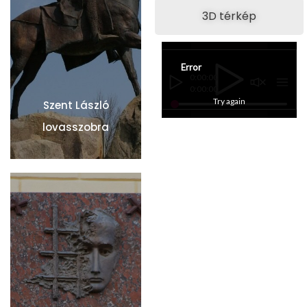
3D térkép
Error
0:00:00
0:00:00
Connection to server lost. 
Try again
Szent László
Please check your internet 
connection and click 'Try 
lovasszobra
again' button.