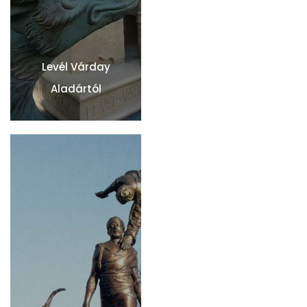
Levél Várday
Aladártól