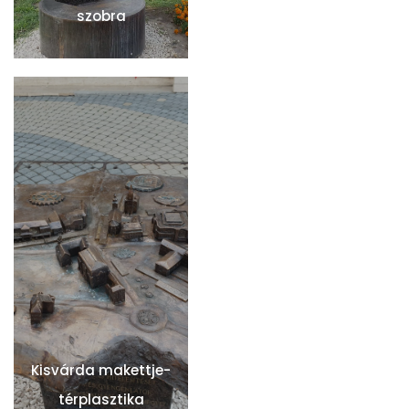
szobra
Kisvárda makettje-
térplasztika