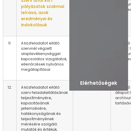
szerv által kiírt
archív
pályázatok szakmai
tartásáv
leírása, azok
eredményei és
indokolásuk
11.
A közfeladatot ellátó
A vizsgálatról
Az előző
szervnél végzett
szóló jelentés
állapot 1
alaptevékenységgel
megismerését
archív
kapcsolatos vizsgálatok,
követően
tartásáv
ellenőrzések nyilvános
haladéktalanul
megállapításai
Elérhetőségek
12.
A közfeladatot ellátó
Negyedévente
Az előző
szerv feladatellátásának
állapot 1
teljesítményére,
archív
kapacitásának
tartásáv
jellemzésére,
hatékonyságának és
teljesítményének
mérésére szolgáló
mutatók és értékük,