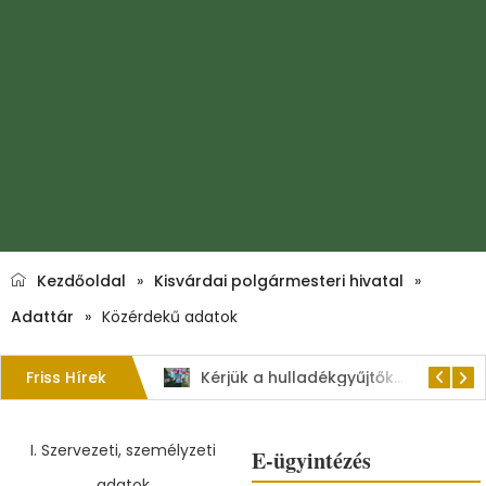
Kezdőoldal
»
Kisvárdai polgármesteri hivatal
»
Adattár
»
Közérdekű adatok
Friss Hírek
1. Szent István – napi kenyérverseny
Kérjük a hulladékgyűjtők rendeltetésszerű használatát!
I. Szervezeti, személyzeti
E-ügyintézés
adatok