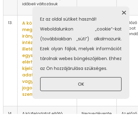
időbeli változásuk
Ez az oldal sütiket használ!
13.
A közérdekű adatok
Negyedévente
Az előző
állapot
Weboldalunkon „cookie”-kat
megismerésére
törlend
irányuló igények
(továbbiakban „süti”) alkalmazunk.
intézésének rendje, az
Ezek olyan fájlok, melyek információt
illetékes szervezeti
egység neve,
tárolnak webes böngészőjében. Ehhez
elérhetősége, s ahol
kijelölésre kerül, az
az Ön hozzájárulása szükséges.
adatvédelmi felelős,
vagy az információs
OK
jogokkal foglalkozó
személy neve
14.
A közfeladatot ellátó
Negyedévente
Az előző
szerv tevékenységére
állapot 1
vonatkozó, jogszabályon
archív
alapuló statisztikai
tartásáv
adatgyűjtés