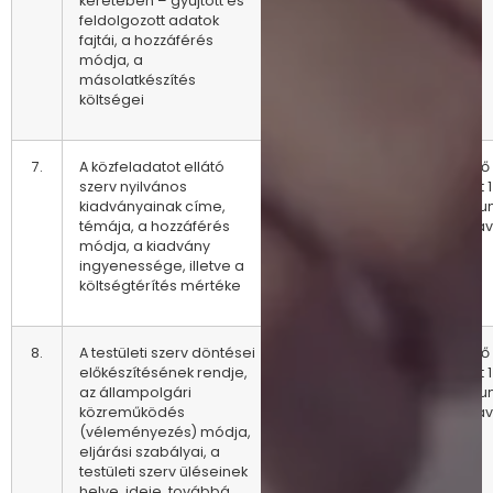
keretében – gyűjtött és
feldolgozott adatok
fajtái, a hozzáférés
módja, a
másolatkészítés
költségei
7.
A közfeladatot ellátó
Negyedévente
Az előző
szerv nyilvános
állapot 1
kiadványainak címe,
archív
témája, a hozzáférés
tartásáv
módja, a kiadvány
ingyenessége, illetve a
költségtérítés mértéke
8.
A testületi szerv döntései
A változásokat
Az előző
előkészítésének rendje,
követően
állapot 1
az állampolgári
azonnal
archív
közreműködés
tartásáv
(véleményezés) módja,
eljárási szabályai, a
testületi szerv üléseinek
helye, ideje, továbbá