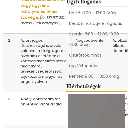
Ügyfélfogadás
vagy ügyrend
hatályos és teljes
Hétfő: 8:00 – 12:00 óráig
szövege.
(Az SZMSZ 2011.
május 1-től hatályos.)
Kedd: nincs ügyfélfogadás
Szerda: 8:00 – 12:00, 13:00-
2.
Az országos
Negyedévente
Az előző
16:30 óráig
illetékességű szervek,
állapot
valamint a közigazgatási
törlend
Csütörtök: nincs
hivatalok esetében a
közfeladatot ellátó szerv
ügyfélfogadás
feladatáról,
tevékenységéről szóló
Péntek: 8:00 – 10:00 óráig
tájékoztató magyar és
angol nyelven
Elérhetőségek
3.
A helyi önkormányzat
Negyedévente
Az előző
önként vállalt feladatai
állapot 1
archív
tartásáv