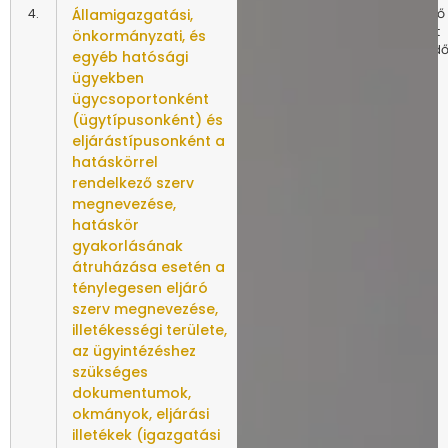
4.
Államigazgatási,
A változásokat
Az előző
követően
állapot
önkormányzati, és
azonnal
törlend
egyéb hatósági
ügyekben
ügycsoportonként
(ügytípusonként) és
eljárástípusonként a
hatáskörrel
rendelkező szerv
megnevezése,
hatáskör
gyakorlásának
átruházása esetén a
ténylegesen eljáró
szerv megnevezése,
illetékességi területe,
az ügyintézéshez
szükséges
dokumentumok,
okmányok, eljárási
illetékek (igazgatási