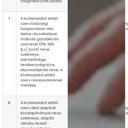
meghatározott adatai
7.
A közfeladatot ellátó
A
Az előző
szerv többségi
változásokat
állapot 1 évi
tulajdonában álló,
követően
archívumba
illetve részvételével
azonnal
tartásával
működő gazdálkodó
szervezet [Ptk. 685.
§
c)
pont] neve,
székhelye,
elérhetősége,
tevékenységi köre,
képviselőjének neve, a
közfeladatot ellátó
szerv részesedésének
mértéke
8.
A közfeladatot ellátó
A
Az előző
szerv által alapított
változásokat
állapot 1 évi
közalapítványok neve,
követően
archívumba
székhelye, alapító
azonnal
tartásával
okirata, kezelő