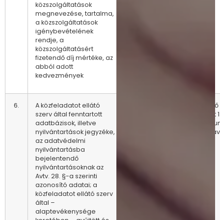
közszolgáltatások
megnevezése, tartalma,
a közszolgáltatások
igénybevételének
rendje, a
közszolgáltatásért
fizetendő díj mértéke, az
abból adott
kedvezmények
6.
A közfeladatot ellátó
A változásokat
Az előző
szerv által fenntartott
követően
állapot 1
adatbázisok, illetve
azonnal
archív
nyilvántartások jegyzéke,
tartásáv
az adatvédelmi
nyilvántartásba
bejelentendő
nyilvántartásoknak az
Avtv. 28. §-a szerinti
azonosító adatai; a
közfeladatot ellátó szerv
által –
alaptevékenysége