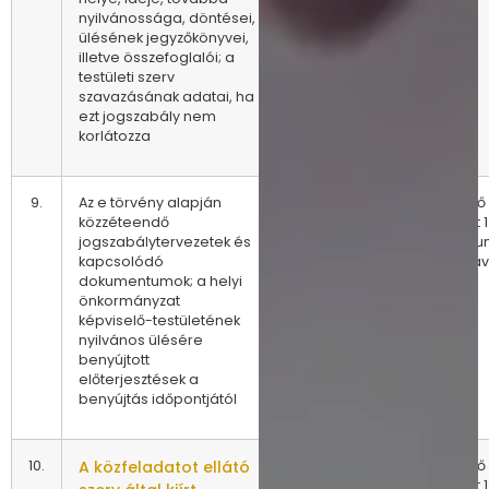
nyilvánossága, döntései,
ülésének jegyzőkönyvei,
illetve összefoglalói; a
testületi szerv
szavazásának adatai, ha
ezt jogszabály nem
korlátozza
9.
Az e törvény alapján
E törvény
Az előző
közzéteendő
eltérő
állapot 1
jogszabálytervezetek és
rendelkezése
archív
kapcsolódó
hiányában a
tartásáv
dokumentumok; a helyi
benyújtás
önkormányzat
időpontját
képviselő-testületének
követően
nyilvános ülésére
azonnal
benyújtott
előterjesztések a
benyújtás időpontjától
10.
A közfeladatot ellátó
Folyamatosan
Az előző
állapot 1