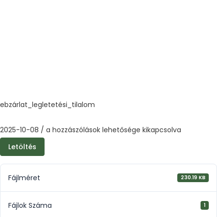
ebzárlat_legletetési_tilalom
2025-10-08
/
a hozzászólások lehetősége kikapcsolva
Letöltés
Fájlméret
230.19 KB
Fájlok Száma
1