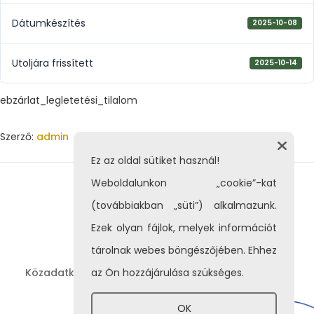
Dátumkészítés
2025-10-08
Utoljára frissített
2025-10-14
ebzárlat_legletetési_tilalom
Szerző:
admin
Ez az oldal sütiket használ!
Weboldalunkon „cookie”-kat
(továbbiakban „süti”) alkalmazunk.
Ezek olyan fájlok, melyek információt
tárolnak webes böngészőjében. Ehhez
Közadatkereső
az Ön hozzájárulása szükséges.
Adatvédelem
Impresszum
|
|
OK