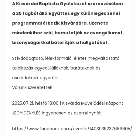
A Kisvárdai Baptista Gyülekezet szervezésében
a 25 tagból álló együttes egy különleges zenei
programmal érkezik Kisvárdára. Üzenete
mindenkihez szól, bemutatják az evangéliumot,
bizonyságaikkal bátorítják a hallgatókat.
Szívdobogtató, lélekformáló, életet megváltoztató
találkozás egyedülállóknak, barátoknak és
családoknak egyaránt.
Várunk szeretettel!
2025.07.21. hétfő 18:00 | Kisvárda Művelődési Központ
JEGYIGÉNYLÉS ingyenesen az eseménynél:
https://www.facebook.com/events/1403035237689605/