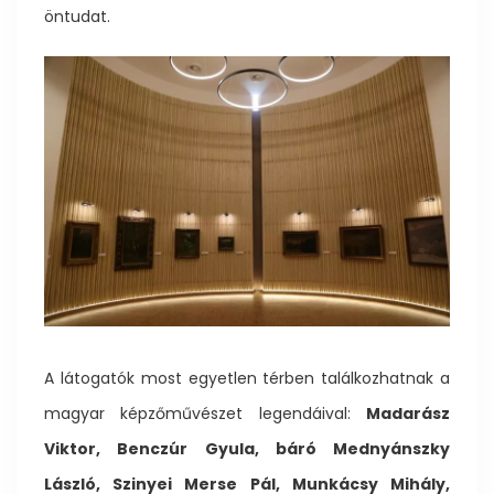
öntudat.
A látogatók most egyetlen térben találkozhatnak a
magyar képzőművészet legendáival:
Madarász
Viktor, Benczúr Gyula, báró Mednyánszky
László, Szinyei Merse Pál, Munkácsy Mihály,