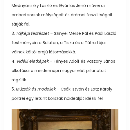
Mednyánszky László és Gyárfás Jenő művei az
emberi sorsok mélységeit és drámai feszültségeit
tárják fel.
3.
Tájképi festészet
– Szinyei Merse Pál és Paál László
festményein a Balaton, a Tisza és a Tátra tájai
válnak költői erejű látomásokká.
4.
Vidéki életképek
– Fényes Adolf és Vaszary János
alkotásai a mindennapi magyar élet pillanatait
rögzítik.
5.
Múzsák és modellek
– Csók István és Lotz Károly
portréi egy letűnt korszak nőideálját idézik fel.