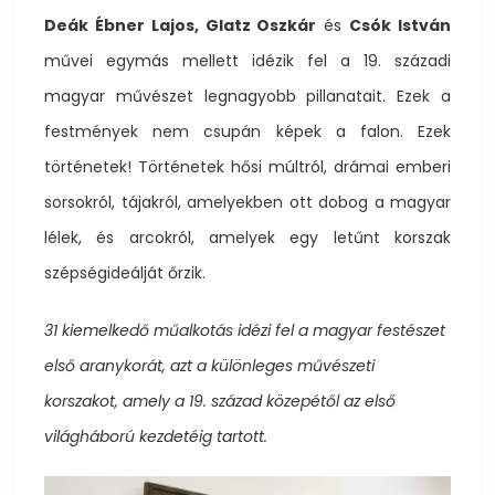
Deák Ébner Lajos, Glatz Oszkár
és
Csók István
művei egymás mellett idézik fel a 19. századi
magyar művészet legnagyobb pillanatait. Ezek a
festmények nem csupán képek a falon. Ezek
történetek! Történetek hősi múltról, drámai emberi
sorsokról, tájakról, amelyekben ott dobog a magyar
lélek, és arcokról, amelyek egy letűnt korszak
szépségideálját őrzik.
31 kiemelkedő műalkotás idézi fel a magyar festészet
első aranykorát, azt a különleges művészeti
korszakot, amely a 19. század közepétől az első
világháború kezdetéig tartott.