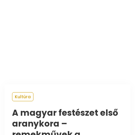
Kultúra
A magyar festészet első
aranykora –
remekművek a