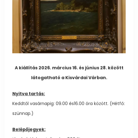
A kiállítás 2026. március 16. és június 28. között
látogatható a Kisvárdai Várban.
Nyitva tartás:
Keddtől vasárnapig: 09.00 és16.00 óra között. (Hétfő:
szünnap.)
Belépőjegyek: