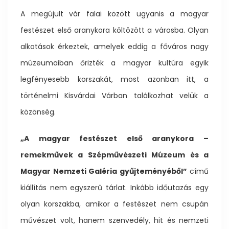
A megújult vár falai között ugyanis a magyar
festészet első aranykora költözött a városba. Olyan
alkotások érkeztek, amelyek eddig a főváros nagy
múzeumaiban őrizték a magyar kultúra egyik
legfényesebb korszakát, most azonban itt, a
történelmi Kisvárdai Várban találkozhat velük a
közönség.
„A magyar festészet első aranykora –
remekművek a Szépművészeti Múzeum és a
Magyar Nemzeti Galéria gyűjteményéből”
című
kiállítás nem egyszerű tárlat. Inkább időutazás egy
olyan korszakba, amikor a festészet nem csupán
művészet volt, hanem szenvedély, hit és nemzeti