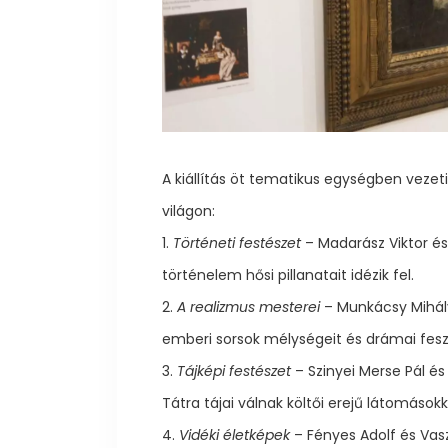
A kiállítás öt tematikus egységben veze
világon:
1.
Történeti festészet
– Madarász Viktor é
történelem hősi pillanatait idézik fel.
2.
A realizmus mesterei
– Munkácsy Mihály
emberi sorsok mélységeit és drámai feszül
3.
Tájképi festészet
– Szinyei Merse Pál és
Tátra tájai válnak költői erejű látomásokk
4.
Vidéki életképek
– Fényes Adolf és Vas