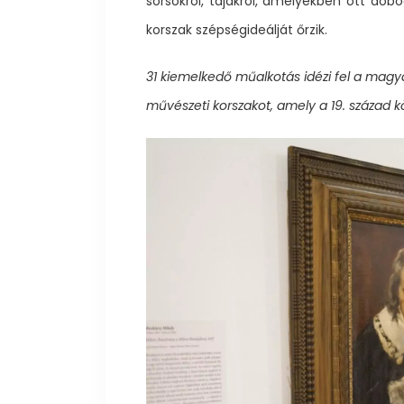
sorsokról, tájakról, amelyekben ott dob
korszak szépségideálját őrzik.
31 kiemelkedő műalkotás idézi fel a magya
művészeti korszakot, amely a 19. század kö