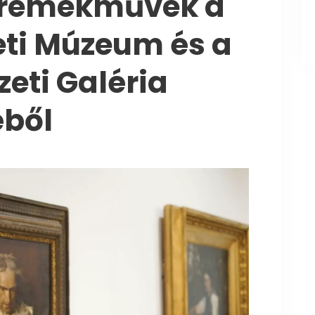
 remekművek a
ti Múzeum és a
eti Galéria
ből