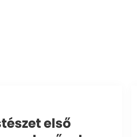
Városunk
Önkormányzat
Hivatal
Hírek
Turizmus
Vál
tészet első