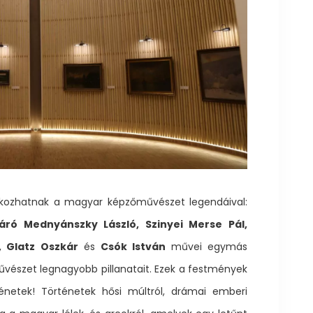
lkozhatnak a magyar képzőművészet legendáival:
áró Mednyánszky László, Szinyei Merse Pál,
, Glatz Oszkár
és
Csók István
művei egymás
művészet legnagyobb pillanatait. Ezek a festmények
netek! Történetek hősi múltról, drámai emberi