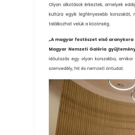
Olyan alkotások érkeztek, amelyek edd
kultúra egyik legfényesebb korszakát,
találkozhat velük a közönség.
„A magyar festészet első aranykor
Magyar Nemzeti Galéria gyűjtemény
időutazás egy olyan korszakba, amiko
szenvedély, hit és nemzeti öntudat.