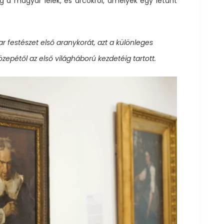
og a magyar lélek, és arcokról, amelyek egy letűnt
r festészet első aranykorát, azt a különleges
zepétől az első világháború kezdetéig tartott.