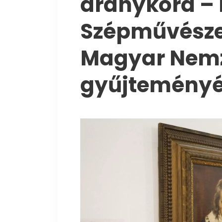
aranykora –
Szépművésze
Magyar Nemz
gyűjteményé