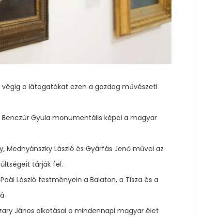
ti végig a látogatókat ezen a gazdag művészeti
s Benczúr Gyula monumentális képei a magyar
, Mednyánszky László és Gyárfás Jenő művei az
tségeit tárják fel.
 Paál László festményein a Balaton, a Tisza és a
á.
zary János alkotásai a mindennapi magyar élet