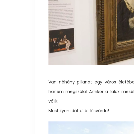
Van néhány pillanat egy város életéb
hanem megszólal. Amikor a falak meséln
válik.
Most ilyen időt él át Kisvárda!