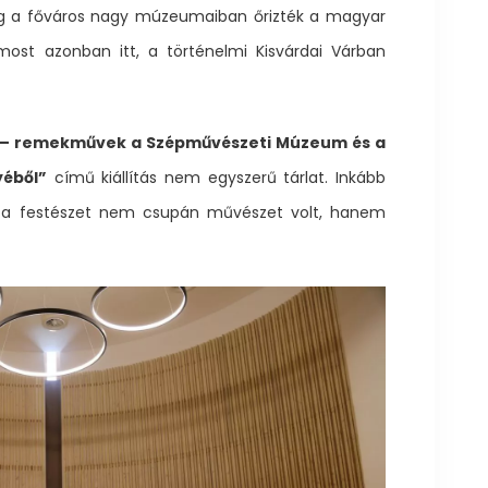
ig a főváros nagy múzeumaiban őrizték a magyar
 most azonban itt, a történelmi Kisvárdai Várban
a – remekművek a Szépművészeti Múzeum és a
éből”
című kiállítás nem egyszerű tárlat. Inkább
r a festészet nem csupán művészet volt, hanem