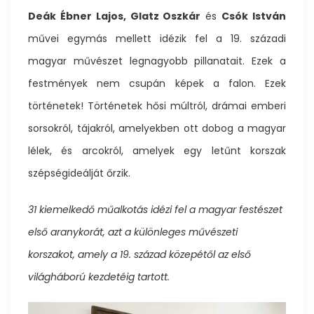
Deák Ébner Lajos, Glatz Oszkár
és
Csók István
művei egymás mellett idézik fel a 19. századi
magyar művészet legnagyobb pillanatait. Ezek a
festmények nem csupán képek a falon. Ezek
történetek! Történetek hősi múltról, drámai emberi
sorsokról, tájakról, amelyekben ott dobog a magyar
lélek, és arcokról, amelyek egy letűnt korszak
szépségideálját őrzik.
31 kiemelkedő műalkotás idézi fel a magyar festészet
első aranykorát, azt a különleges művészeti
korszakot, amely a 19. század közepétől az első
világháború kezdetéig tartott.