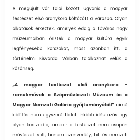
A megújult vár falai között ugyanis a magyar
festészet első aranykora költözött a városba. Olyan
alkotások érkeztek, amelyek eddig a főváros nagy
múzeumaiban őrizték a magyar kultúra egyik
legfényesebb korszakát, most azonban itt, a
történelmi Kisvárdai Várban találkozhat velük a
közönség.
„A magyar festészet első aranykora –
remekművek a Szépművészeti Múzeum és a
Magyar Nemzeti Galéria gyűjteményéből”
című
kiállítás nem egyszerű tárlat. Inkább időutazás egy
olyan korszakba, amikor a festészet nem csupán
művészet volt, hanem szenvedély, hit és nemzeti