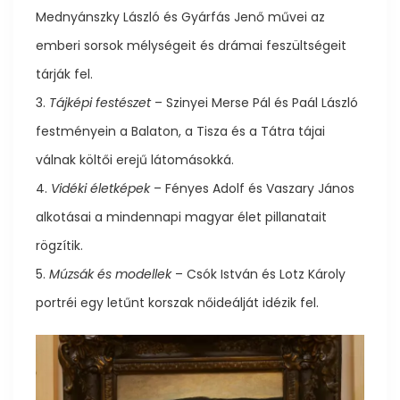
Mednyánszky László és Gyárfás Jenő művei az
emberi sorsok mélységeit és drámai feszültségeit
tárják fel.
3.
Tájképi festészet
– Szinyei Merse Pál és Paál László
festményein a Balaton, a Tisza és a Tátra tájai
válnak költői erejű látomásokká.
4.
Vidéki életképek
– Fényes Adolf és Vaszary János
alkotásai a mindennapi magyar élet pillanatait
rögzítik.
5.
Múzsák és modellek
– Csók István és Lotz Károly
portréi egy letűnt korszak nőideálját idézik fel.