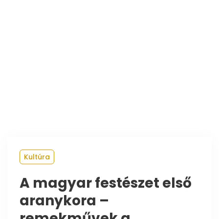
Kultúra
A magyar festészet első
aranykora –
remekművek a