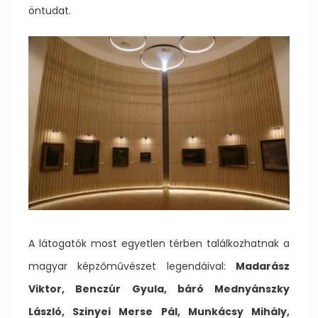
öntudat.
A látogatók most egyetlen térben találkozhatnak a
magyar képzőművészet legendáival:
Madarász
Viktor, Benczúr Gyula, báró Mednyánszky
László, Szinyei Merse Pál, Munkácsy Mihály,