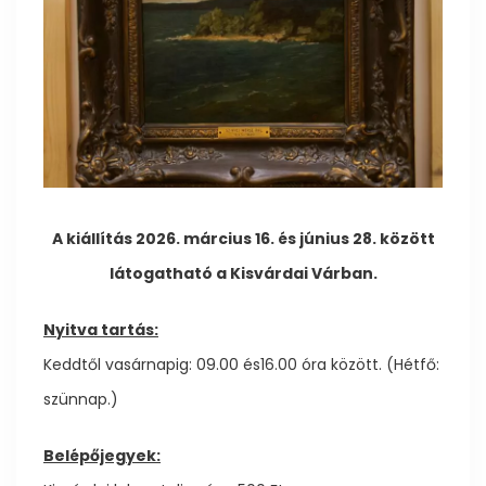
A kiállítás 2026. március 16. és június 28. között
látogatható a Kisvárdai Várban.
Nyitva tartás:
Keddtől vasárnapig: 09.00 és16.00 óra között. (Hétfő:
szünnap.)
Belépőjegyek: