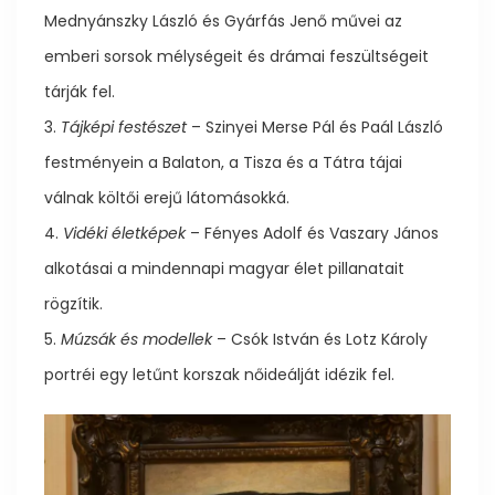
Mednyánszky László és Gyárfás Jenő művei az
emberi sorsok mélységeit és drámai feszültségeit
tárják fel.
3.
Tájképi festészet
– Szinyei Merse Pál és Paál László
festményein a Balaton, a Tisza és a Tátra tájai
válnak költői erejű látomásokká.
4.
Vidéki életképek
– Fényes Adolf és Vaszary János
alkotásai a mindennapi magyar élet pillanatait
rögzítik.
5.
Múzsák és modellek
– Csók István és Lotz Károly
portréi egy letűnt korszak nőideálját idézik fel.