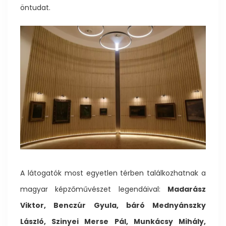
öntudat.
A látogatók most egyetlen térben találkozhatnak a
magyar képzőművészet legendáival:
Madarász
Viktor, Benczúr Gyula, báró Mednyánszky
László, Szinyei Merse Pál, Munkácsy Mihály,