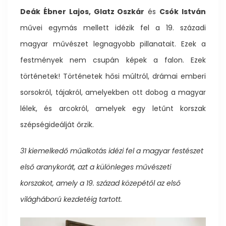
Deák Ébner Lajos, Glatz Oszkár
és
Csók István
művei egymás mellett idézik fel a 19. századi
magyar művészet legnagyobb pillanatait. Ezek a
festmények nem csupán képek a falon. Ezek
történetek! Történetek hősi múltról, drámai emberi
sorsokról, tájakról, amelyekben ott dobog a magyar
lélek, és arcokról, amelyek egy letűnt korszak
szépségideálját őrzik.
31 kiemelkedő műalkotás idézi fel a magyar festészet
első aranykorát, azt a különleges művészeti
korszakot, amely a 19. század közepétől az első
világháború kezdetéig tartott.