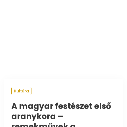
Kultúra
A magyar festészet első
aranykora –
remekművek a