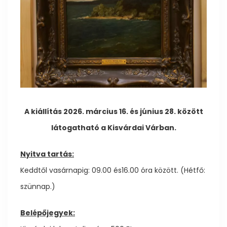
A kiállítás 2026. március 16. és június 28. között
látogatható a Kisvárdai Várban.
Nyitva tartás:
Keddtől vasárnapig: 09.00 és16.00 óra között. (Hétfő:
szünnap.)
Belépőjegyek: