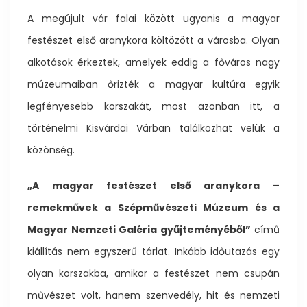
A megújult vár falai között ugyanis a magyar
festészet első aranykora költözött a városba. Olyan
alkotások érkeztek, amelyek eddig a főváros nagy
múzeumaiban őrizték a magyar kultúra egyik
legfényesebb korszakát, most azonban itt, a
történelmi Kisvárdai Várban találkozhat velük a
közönség.
„A magyar festészet első aranykora –
remekművek a Szépművészeti Múzeum és a
Magyar Nemzeti Galéria gyűjteményéből”
című
kiállítás nem egyszerű tárlat. Inkább időutazás egy
olyan korszakba, amikor a festészet nem csupán
művészet volt, hanem szenvedély, hit és nemzeti