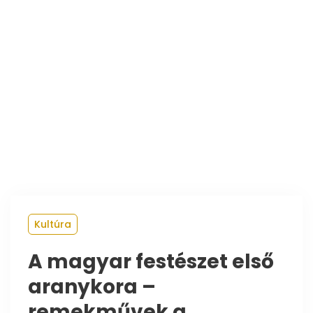
Kultúra
A magyar festészet első
aranykora –
remekművek a