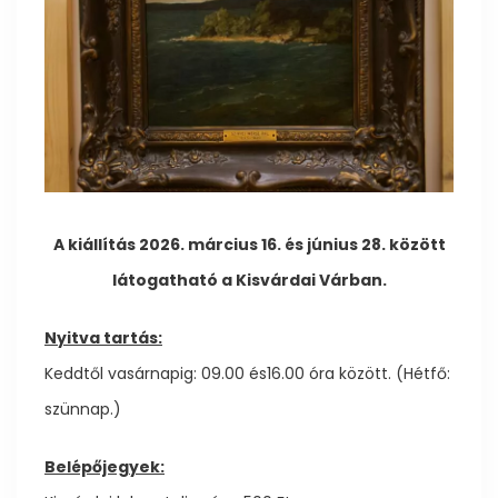
A kiállítás 2026. március 16. és június 28. között
látogatható a Kisvárdai Várban.
Nyitva tartás:
Keddtől vasárnapig: 09.00 és16.00 óra között. (Hétfő:
szünnap.)
Belépőjegyek: