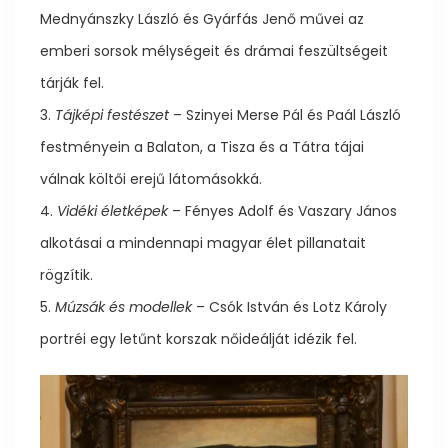
Mednyánszky László és Gyárfás Jenő művei az
emberi sorsok mélységeit és drámai feszültségeit
tárják fel.
3.
Tájképi festészet
– Szinyei Merse Pál és Paál László
festményein a Balaton, a Tisza és a Tátra tájai
válnak költői erejű látomásokká.
4.
Vidéki életképek
– Fényes Adolf és Vaszary János
alkotásai a mindennapi magyar élet pillanatait
rögzítik.
5.
Múzsák és modellek
– Csók István és Lotz Károly
portréi egy letűnt korszak nőideálját idézik fel.