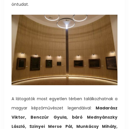
öntudat.
A látogatók most egyetlen térben találkozhatnak a
magyar képzőművészet legendáival:
Madarász
Viktor, Benczúr Gyula, báró Mednyánszky
László, Szinyei Merse Pál, Munkácsy Mihály,