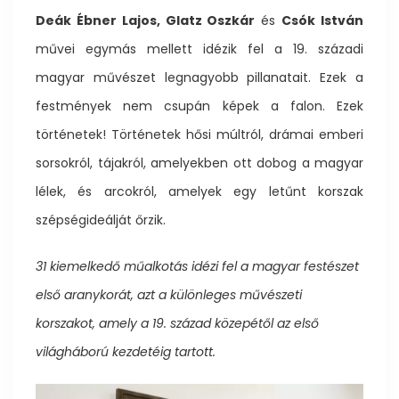
Deák Ébner Lajos, Glatz Oszkár
és
Csók István
művei egymás mellett idézik fel a 19. századi
magyar művészet legnagyobb pillanatait. Ezek a
festmények nem csupán képek a falon. Ezek
történetek! Történetek hősi múltról, drámai emberi
sorsokról, tájakról, amelyekben ott dobog a magyar
lélek, és arcokról, amelyek egy letűnt korszak
szépségideálját őrzik.
31 kiemelkedő műalkotás idézi fel a magyar festészet
első aranykorát, azt a különleges művészeti
korszakot, amely a 19. század közepétől az első
világháború kezdetéig tartott.