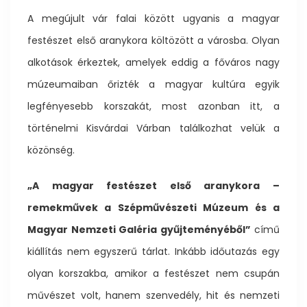
A megújult vár falai között ugyanis a magyar
festészet első aranykora költözött a városba. Olyan
alkotások érkeztek, amelyek eddig a főváros nagy
múzeumaiban őrizték a magyar kultúra egyik
legfényesebb korszakát, most azonban itt, a
történelmi Kisvárdai Várban találkozhat velük a
közönség.
„A magyar festészet első aranykora –
remekművek a Szépművészeti Múzeum és a
Magyar Nemzeti Galéria gyűjteményéből”
című
kiállítás nem egyszerű tárlat. Inkább időutazás egy
olyan korszakba, amikor a festészet nem csupán
művészet volt, hanem szenvedély, hit és nemzeti