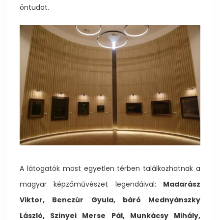
öntudat.
A látogatók most egyetlen térben találkozhatnak a
magyar képzőművészet legendáival:
Madarász
Viktor, Benczúr Gyula, báró Mednyánszky
László, Szinyei Merse Pál, Munkácsy Mihály,