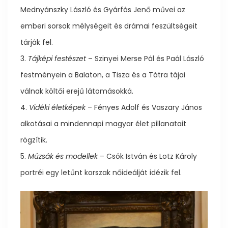
Mednyánszky László és Gyárfás Jenő művei az
emberi sorsok mélységeit és drámai feszültségeit
tárják fel.
3.
Tájképi festészet
– Szinyei Merse Pál és Paál László
festményein a Balaton, a Tisza és a Tátra tájai
válnak költői erejű látomásokká.
4.
Vidéki életképek
– Fényes Adolf és Vaszary János
alkotásai a mindennapi magyar élet pillanatait
rögzítik.
5.
Múzsák és modellek
– Csók István és Lotz Károly
portréi egy letűnt korszak nőideálját idézik fel.