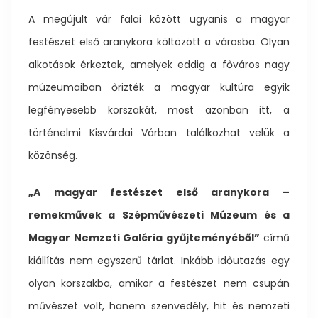
A megújult vár falai között ugyanis a magyar
festészet első aranykora költözött a városba. Olyan
alkotások érkeztek, amelyek eddig a főváros nagy
múzeumaiban őrizték a magyar kultúra egyik
legfényesebb korszakát, most azonban itt, a
történelmi Kisvárdai Várban találkozhat velük a
közönség.
„A magyar festészet első aranykora –
remekművek a Szépművészeti Múzeum és a
Magyar Nemzeti Galéria gyűjteményéből”
című
kiállítás nem egyszerű tárlat. Inkább időutazás egy
olyan korszakba, amikor a festészet nem csupán
művészet volt, hanem szenvedély, hit és nemzeti