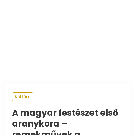
Kultúra
A magyar festészet első
aranykora –
remekművek a