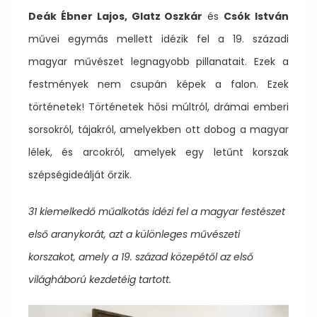
Deák Ébner Lajos, Glatz Oszkár
és
Csók István
művei egymás mellett idézik fel a 19. századi
magyar művészet legnagyobb pillanatait. Ezek a
festmények nem csupán képek a falon. Ezek
történetek! Történetek hősi múltról, drámai emberi
sorsokról, tájakról, amelyekben ott dobog a magyar
lélek, és arcokról, amelyek egy letűnt korszak
szépségideálját őrzik.
31 kiemelkedő műalkotás idézi fel a magyar festészet
első aranykorát, azt a különleges művészeti
korszakot, amely a 19. század közepétől az első
világháború kezdetéig tartott.