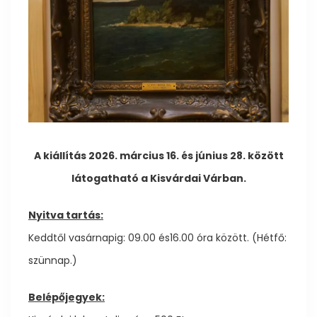
A kiállítás 2026. március 16. és június 28. között
látogatható a Kisvárdai Várban.
Nyitva tartás:
Keddtől vasárnapig: 09.00 és16.00 óra között. (Hétfő:
szünnap.)
Belépőjegyek: