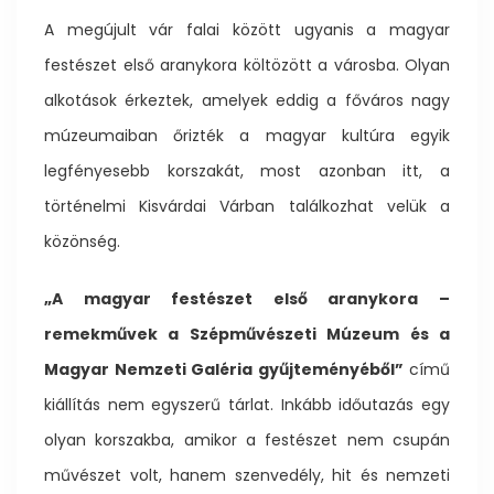
A megújult vár falai között ugyanis a magyar
festészet első aranykora költözött a városba. Olyan
alkotások érkeztek, amelyek eddig a főváros nagy
múzeumaiban őrizték a magyar kultúra egyik
legfényesebb korszakát, most azonban itt, a
történelmi Kisvárdai Várban találkozhat velük a
közönség.
„A magyar festészet első aranykora –
remekművek a Szépművészeti Múzeum és a
Magyar Nemzeti Galéria gyűjteményéből”
című
kiállítás nem egyszerű tárlat. Inkább időutazás egy
olyan korszakba, amikor a festészet nem csupán
művészet volt, hanem szenvedély, hit és nemzeti