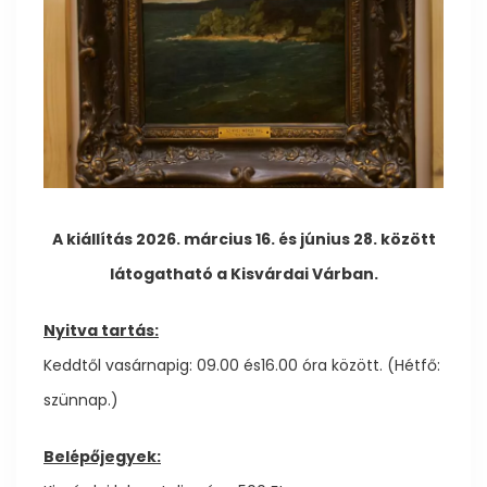
A kiállítás 2026. március 16. és június 28. között
látogatható a Kisvárdai Várban.
Nyitva tartás:
Keddtől vasárnapig: 09.00 és16.00 óra között. (Hétfő:
szünnap.)
Belépőjegyek: