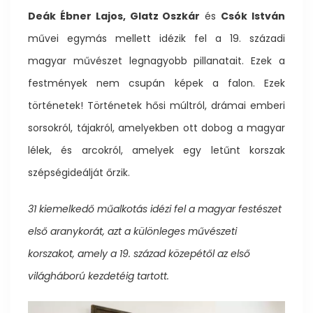
Deák Ébner Lajos, Glatz Oszkár
és
Csók István
művei egymás mellett idézik fel a 19. századi
magyar művészet legnagyobb pillanatait. Ezek a
festmények nem csupán képek a falon. Ezek
történetek! Történetek hősi múltról, drámai emberi
sorsokról, tájakról, amelyekben ott dobog a magyar
lélek, és arcokról, amelyek egy letűnt korszak
szépségideálját őrzik.
31 kiemelkedő műalkotás idézi fel a magyar festészet
első aranykorát, azt a különleges művészeti
korszakot, amely a 19. század közepétől az első
világháború kezdetéig tartott.