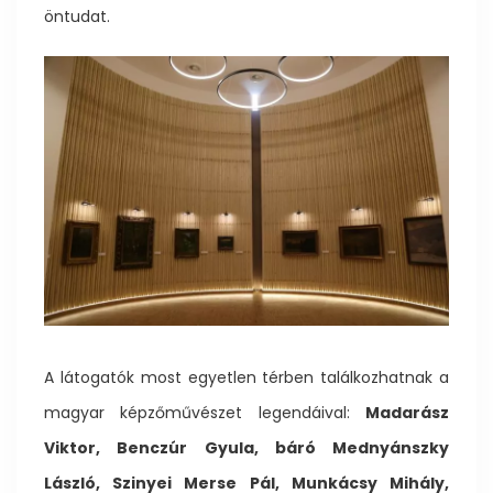
öntudat.
A látogatók most egyetlen térben találkozhatnak a
magyar képzőművészet legendáival:
Madarász
Viktor, Benczúr Gyula, báró Mednyánszky
László, Szinyei Merse Pál, Munkácsy Mihály,