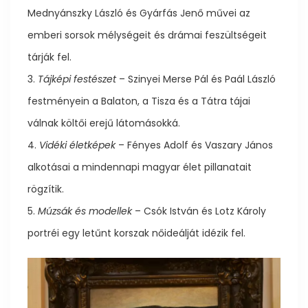
Mednyánszky László és Gyárfás Jenő művei az
emberi sorsok mélységeit és drámai feszültségeit
tárják fel.
3.
Tájképi festészet
– Szinyei Merse Pál és Paál László
festményein a Balaton, a Tisza és a Tátra tájai
válnak költői erejű látomásokká.
4.
Vidéki életképek
– Fényes Adolf és Vaszary János
alkotásai a mindennapi magyar élet pillanatait
rögzítik.
5.
Múzsák és modellek
– Csók István és Lotz Károly
portréi egy letűnt korszak nőideálját idézik fel.