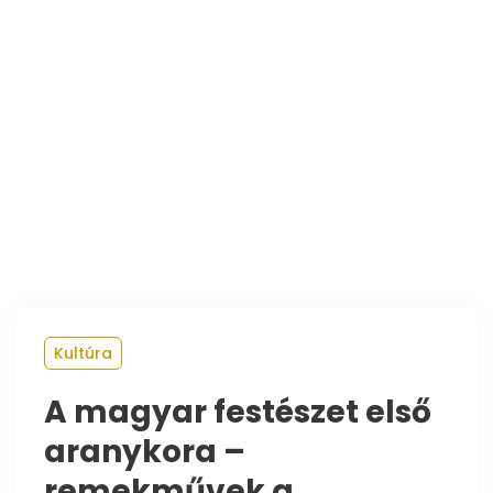
Kultúra
A magyar festészet első
aranykora –
remekművek a