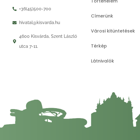
Történelem
+36(45)500-700
Címerünk
hivatal@kisvarda.hu
Városi kitüntetések
4600 Kisvárda, Szent László
Térkép
utca 7-11.
Látnivalók