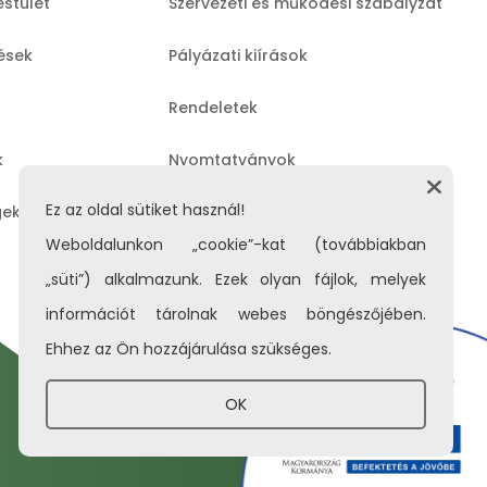
estület
Szervezeti és működési szabályzat
lések
Pályázati kiírások
Rendeletek
k
Nyomtatványok
Ez az oldal sütiket használ!
gek
Közérdekű adatok
Weboldalunkon „cookie”-kat (továbbiakban
„süti”) alkalmazunk. Ezek olyan fájlok, melyek
információt tárolnak webes böngészőjében.
Ehhez az Ön hozzájárulása szükséges.
OK