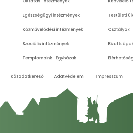
Oktatási Intézmények
Képviselő t
Egészségügyi intézmények
Testületi ü
Közművelődési intézmények
Osztályok
Szociális intézmények
Bizottságo
Templomaink | Egyházak
Elérhetősé
Közadatkereső
Adatvédelem
Impresszum
|
|