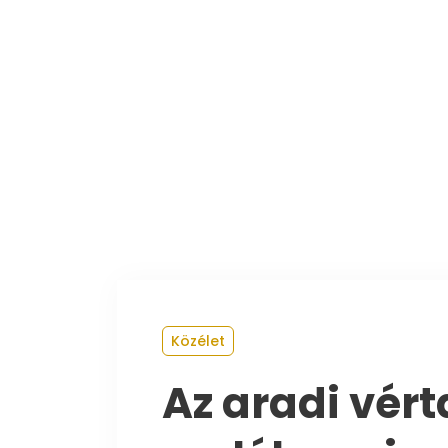
Kezdőoldal
Közélet
Az aradi vér