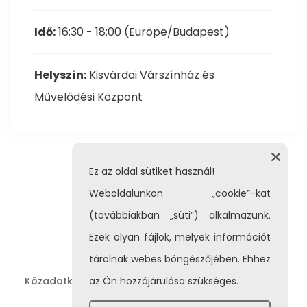
Idő:
16:30 - 18:00
(Europe/Budapest)
Helyszín:
Kisvárdai Várszínház és
Művelődési Központ
Ez az oldal sütiket használ!
Weboldalunkon „cookie”-kat
(továbbiakban „süti”) alkalmazunk.
Ezek olyan fájlok, melyek információt
tárolnak webes böngészőjében. Ehhez
Közadatkereső
Adatvédelem
Impresszum
az Ön hozzájárulása szükséges.
|
|