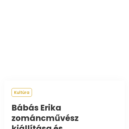
Kultúra
Bábás Erika
zománcművész
kiállítása és