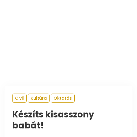
Civil
Kultúra
Oktatás
Készíts kisasszony
babát!