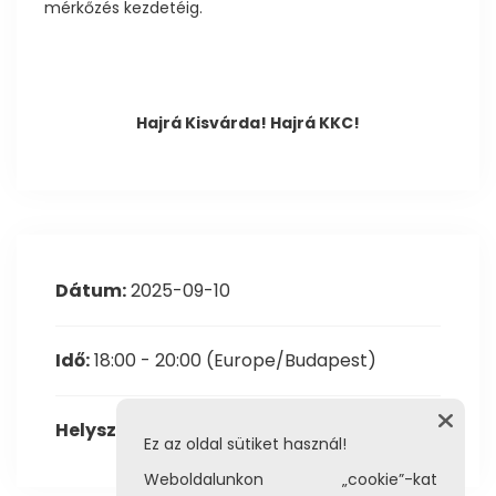
mérkőzés kezdetéig.
Hajrá Kisvárda! Hajrá KKC!
Dátum:
2025-09-10
Idő:
18:00 - 20:00
(Europe/Budapest)
Helyszín:
Halasy Gyula Városi Sportcsarnok
Ez az oldal sütiket használ!
Weboldalunkon „cookie”-kat