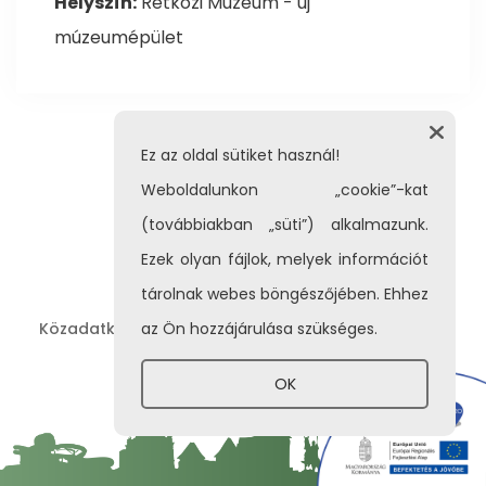
Helyszín:
Rétközi Múzeum - új
múzeumépület
Ez az oldal sütiket használ!
Weboldalunkon „cookie”-kat
(továbbiakban „süti”) alkalmazunk.
Ezek olyan fájlok, melyek információt
tárolnak webes böngészőjében. Ehhez
Közadatkereső
az Ön hozzájárulása szükséges.
Adatvédelem
Impresszum
|
|
OK