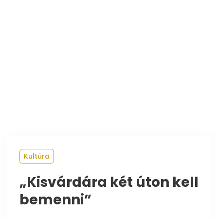
Kultúra
„Kisvárdára két úton kell
bemenni”