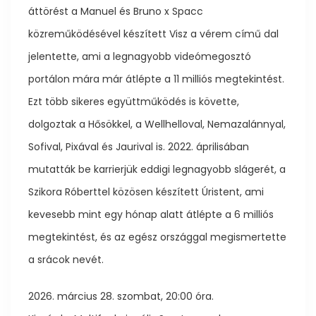
áttörést a Manuel és Bruno x Spacc
közreműködésével készített Visz a vérem című dal
jelentette, ami a legnagyobb videómegosztó
portálon mára már átlépte a 11 milliós megtekintést.
Ezt több sikeres együttműködés is követte,
dolgoztak a Hősökkel, a Wellhelloval, Nemazalánnyal,
Sofival, Pixával és Jaurival is. 2022. áprilisában
mutatták be karrierjük eddigi legnagyobb slágerét, a
Szikora Róberttel közösen készített Úristent, ami
kevesebb mint egy hónap alatt átlépte a 6 milliós
megtekintést, és az egész országgal megismertette
a srácok nevét.
2026. március 28. szombat, 20:00 óra.