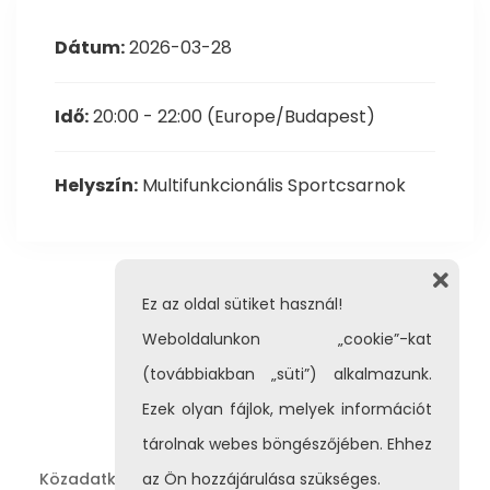
Dátum:
2026-03-28
Idő:
20:00 - 22:00
(Europe/Budapest)
Helyszín:
Multifunkcionális Sportcsarnok
Ez az oldal sütiket használ!
Weboldalunkon „cookie”-kat
(továbbiakban „süti”) alkalmazunk.
Ezek olyan fájlok, melyek információt
tárolnak webes böngészőjében. Ehhez
Közadatkereső
Adatvédelem
Impresszum
az Ön hozzájárulása szükséges.
|
|