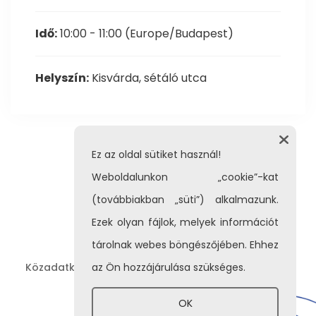
Idő:
10:00 - 11:00
(Europe/Budapest)
Helyszín:
Kisvárda, sétáló utca
Ez az oldal sütiket használ!
Weboldalunkon „cookie”-kat
(továbbiakban „süti”) alkalmazunk.
Ezek olyan fájlok, melyek információt
tárolnak webes böngészőjében. Ehhez
Közadatkereső
Adatvédelem
Impresszum
az Ön hozzájárulása szükséges.
|
|
OK