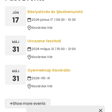
Bástyalövés és íjászbemutató
JÚN
17
2026 június 17. | 09:30 - 10:30
Kisvárdai Vár
Utcazene fesztivál
MÁJ
31
2026 május 31. | 15:00 - 21:00
Kisvárdai Vár
Gyermeknap Kisvárdán
MÁJ
31
2026-05-31
Kisvárdai Vár
Show more events