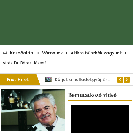
Kezdőoldal
»
Városunk
»
Akikre büszkék vagyunk
»
vitéz Dr. Béres József
Friss Hírek
1. Szent István – napi kenyérverseny
Kérjük a hulladékgyűjtők rendeltetésszerű használatát!
Bemutatkozó videó