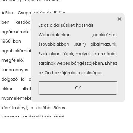
A Béres Csepp története 1972-
ben kezdődik. A korábbi
Ez az oldal sütiket használ!
agrármérnöki végzettségét
Weboldalunkon „cookie”-kat
1968-ban élettani és
(továbbiakban „süti”) alkalmazunk.
agrobiokémiai doktori címmel
Ezek olyan fájlok, melyek információt
megfejelő, akkor még
tárolnak webes böngészőjében. Ehhez
tudományos munkatársként
az Ön hozzájárulása szükséges.
dolgozó id. dr. Béres József
OK
ekkor alkotja meg a
nyomelemeket tartalmazó
készítményt, a későbbi Béres
Cseppet. Az érdeklődés óriási,
a hatóságok mégis