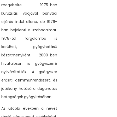
megviselte. 1975-ben
kuruzslás vádjával bűnvádi
eljárás indul ellene, de 1976-
ban bejelenti a szabadalmat.
1978-tól forgalomba is
kerülhet, gyógyhatású
készítményként. 2000-ben
hivatalosan is gyógyszerré
nyilvánították. A gyógyszer
erősíti azimmunrendszert, és
jótékony hatású a daganatos
betegségek gyógyításában.
Az utóbbi években a nevét
viselő cégcsoport elnökeként,