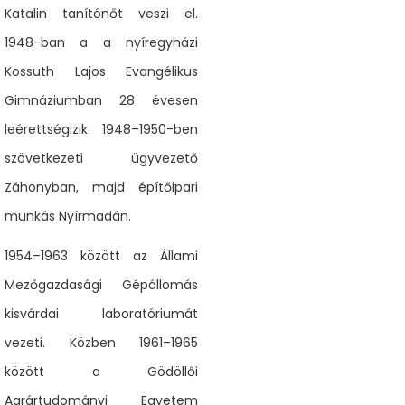
Katalin tanítónőt veszi el.
1948-ban a a nyíregyházi
Kossuth Lajos Evangélikus
Gimnáziumban 28 évesen
leérettségizik. 1948–1950-ben
szövetkezeti ügyvezető
Záhonyban, majd építőipari
munkás Nyírmadán.
1954–1963 között az Állami
Mezőgazdasági Gépállomás
kisvárdai laboratóriumát
vezeti. Közben 1961–1965
között a Gödöllői
Agrártudományi Egyetem