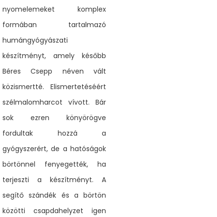
nyomelemeket komplex
formában tartalmazó
humángyógyászati
készítményt, amely később
Béres Csepp néven vált
közismertté. Elismertetéséért
szélmalomharcot vívott. Bár
sok ezren könyörögve
fordultak hozzá a
gyógyszerért, de a hatóságok
börtönnel fenyegették, ha
terjeszti a készítményt. A
segítő szándék és a börtön
közötti csapdahelyzet igen