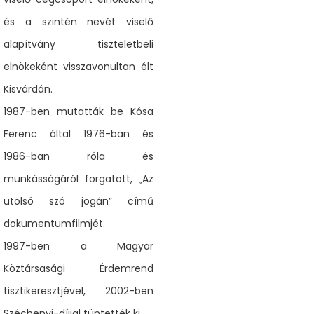
és a szintén nevét viselő
alapítvány tiszteletbeli
elnökeként visszavonultan élt
Kisvárdán.
1987-ben mutatták be Kósa
Ferenc által 1976-ban és
1986-ban róla és
munkásságáról forgatott, „Az
utolsó szó jogán” című
dokumentumfilmjét.
1997-ben a Magyar
Köztársasági Érdemrend
tisztikeresztjével, 2002-ben
Széchenyi-díjjal tüntették ki.