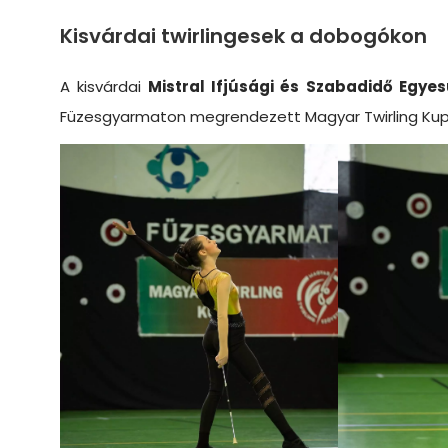
Kisvárdai twirlingesek a dobogókon
A kisvárdai
Mistral Ifjúsági és Szabadidő Egye
Füzesgyarmaton megrendezett Magyar Twirling Kupa 