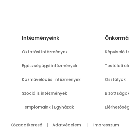
Intézményeink
Önkormá
Oktatási Intézmények
Képviselő t
Egészségügyi intézmények
Testületi ü
Közművelődési intézmények
Osztályok
Szociális intézmények
Bizottságo
Templomaink | Egyházak
Elérhetősé
Közadatkereső
Adatvédelem
Impresszum
|
|