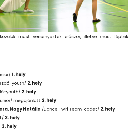
közülük most versenyeztek először, illetve most léptek
unior/
1. hely
 kezdő-youth/
2. hely
adó-youth/
2. hely
junior/ megajánlott
2. hely
iara, Nagy Natália
/Dance Twirl Team-cadet/
2. hely
et/
3. hely
/
3. hely