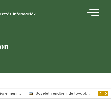
asztási információk
kon
Amikor a segítség élménnyé válik
Ügyeleti rendben, de továbbra is a lakosság szolgálatában tart nyitva a Kisvárdai Polgármesteri Hivatal