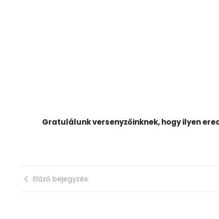
Gratulálunk versenyzőinknek, hogy ilyen ere
Előző bejegyzés