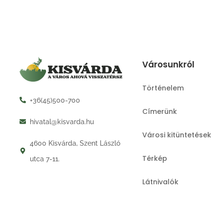
Városunkról
Történelem
+36(45)500-700
Címerünk
hivatal@kisvarda.hu
Városi kitüntetések
4600 Kisvárda, Szent László
Térkép
utca 7-11.
Látnivalók