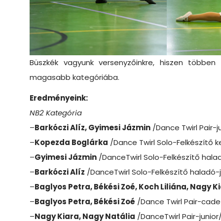
Büszkék vagyunk versenyzőinkre, hiszen többen 
magasabb kategóriába.
Eredményeink:
NB2 Kategória
–
Barkóczi Alíz, Gyimesi Jázmin
/Dance Twirl Pair-j
–
Kopezda Boglárka
/Dance Twirl Solo-Felkészítő
–
Gyimesi Jázmin
/DanceTwirl Solo-Felkészítő hal
–
Barkóczi Alíz
/DanceTwirl Solo-Felkészítő haladó-
–
Baglyos Petra, Békési Zoé, Koch Liliána, Nagy K
–
Baglyos Petra, Békési Zoé
/Dance Twirl Pair-cad
–
Nagy Kiara, Nagy Natália
/DanceTwirl Pair-junior