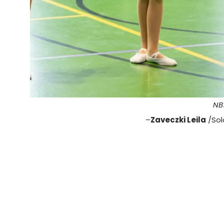
NB
–
Zaveczki Leila
/Sol