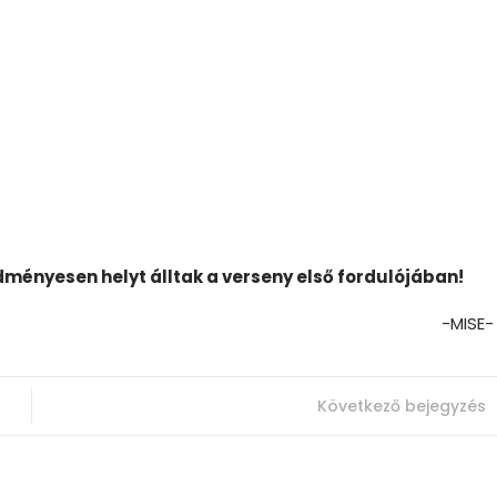
dményesen helyt álltak a verseny első fordulójában!
-MISE-
Következő bejegyzés