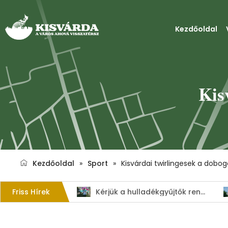
Kezdőoldal
Kis
Kezdőoldal
»
Sport
»
Kisvárdai twirlingesek a dobo
Friss Hírek
1. Szent István – napi kenyérverseny
Kérjük a hulladékgyűjtők rendeltetésszerű használatát!