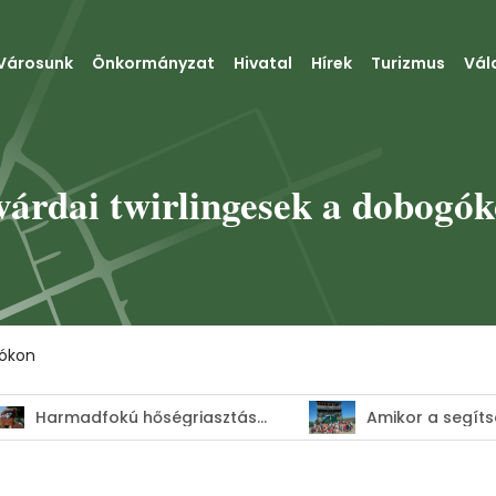
Városunk
Önkormányzat
Hivatal
Hírek
Turizmus
Vál
várdai twirlingesek a dobogó
gókon
Harmadfokú hőségriasztás–MEGHOSSZABBÍTVA!