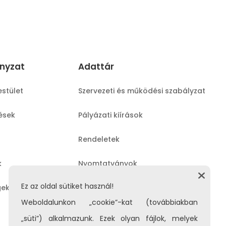
nyzat
Adattár
estület
Szervezeti és működési szabályzat
lések
Pályázati kiírások
Rendeletek
k
Nyomtatványok
Ez az oldal sütiket használ!
gek
Közérdekű adatok
Weboldalunkon „cookie”-kat (továbbiakban
„süti”) alkalmazunk. Ezek olyan fájlok, melyek