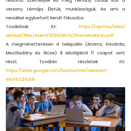
felsorolt személyek és még néhány társuk volt a
verseny témája. Életük, munkásságuk, és ami a
nevükkel egybeforrt került fókuszba.
Továbbiak itt:
https://njszt.hu/sites/
default/files/event/2026/MIV%
20versenykiiras.pdf
A megmérettetésen 4 település (Anarcs, Kisvárda,
Mezőladány és Ricse) 8 iskolájából 11 csapat vett
részt. További részletek itt:
https://sites.google.com/besi.
hu/miv/nevezett-
iskol%C3%A1k