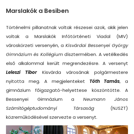
Marslakók a Besiben
Történelmi pillanatnak voltak részesei azok, akik jelen
voltak a Marslakók Infótörténeti Viadal (MIV)
városkörzeti versenyén, a
Kisvárdai Bessenyei György
Gimnázium és Kollégium
dísztermében. A vetélkedés
első alkalommal került megrendezésre. A versenyt
Leleszi Tibor
Kisvárda városának polgármestere
nyitotta meg. A megjelenteket
Tóth Tamás
, a
gimnázium főigazgató-helyettese köszöntötte. A
Bessenyei Gimnázium a
Neumann János
Számítógéptudományi Társaság
(NJSZT)
közreműködésével szervezte a versenyt.