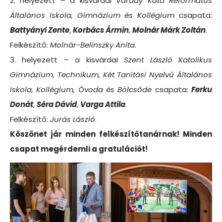
2. helyezett – a kisvárdai
Várday Kata Református
Általános Iskola, Gimnázium és Kollégium
csapata:
Battyányi Zente
,
Korbács Ármin
,
Molnár Márk Zoltán
.
Felkészítő:
Molnár-Belinszky Anita
.
3. helyezett – a kisvárdai
Szent László Katolikus
Gimnázium, Technikum, Két Tanítási Nyelvű Általános
Iskola, Kollégium, Óvoda és Bölcsőde
csapata:
Ferku
Donát
,
Séra Dávid
,
Varga Attila
.
Felkészítő:
Jurás László
.
Köszönet jár minden felkészítőtanárnak! Minden
csapat megérdemli a gratulációt!