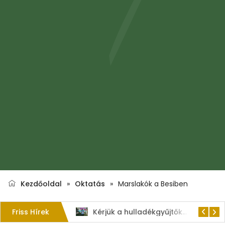
Kezdőoldal
»
Oktatás
»
Marslakók a Besiben
Friss Hírek
1. Szent István – napi kenyérverseny
Kérjük a hulladékgyűjtők rendeltetésszerű használatát!