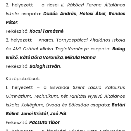
2. helyezett – a ricsei
II. Rákóczi Ferenc Általános
Iskola
csapata:
Dudás Andrá
s
,
Hetesi Ábel
,
Rendes
Péter
.
Felkészítő:
Kocsi Tamásné
.
2. helyezett – Anarcs, T
ornyospálcai Általános Iskola
és AMI Czóbel Minka Tagintézménye
csapata:
Balog
Enikő
,
Káté Dóra Veronika
,
Mikula Hanna
.
Felkészítő:
Balogh István
.
Középiskolások:
1. helyezett – a kisvárdai
Szent László Katolikus
Gimnázium, Technikum, Két Tanítási Nyelvű Általános
Iskola, Kollégium, Óvoda és Bölcsőde
csapata:
Batári
Bálin
t
,
Jenei Kristóf
,
Joó Pál
.
Felkészítő:
Pacsuta Tibor
.