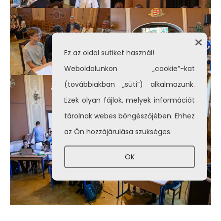
Ez az oldal sütiket használ!
Weboldalunkon „cookie”-kat
(továbbiakban „süti”) alkalmazunk.
Ezek olyan fájlok, melyek információt
tárolnak webes böngészőjében. Ehhez
az Ön hozzájárulása szükséges.
OK
Az első három helyezést elért csapatok tagjai