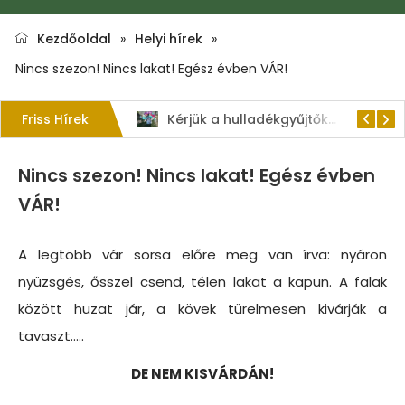
Kezdőoldal
»
Helyi hírek
»
Nincs szezon! Nincs lakat! Egész évben VÁR!
Friss Hírek
1. Szent István – napi kenyérverseny
Kérjük a hulladékgyűjtők rendeltetésszerű használatát!
Nincs szezon! Nincs lakat! Egész évben
VÁR!
A legtöbb vár sorsa előre meg van írva: nyáron
nyüzsgés, ősszel csend, télen lakat a kapun. A falak
között huzat jár, a kövek türelmesen kivárják a
tavaszt…..
DE NEM KISVÁRDÁN!