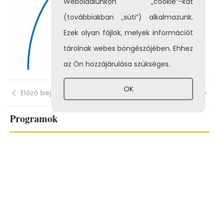
Weboldalunkon „cookie”-kat
(továbbiakban „süti”) alkalmazunk.
Ezek olyan fájlok, melyek információt
tárolnak webes böngészőjében. Ehhez
az Ön hozzájárulása szükséges.
OK
Előző bejegyzés
Következő bejegyzés
Programok
Jelenleg nincs programunk!
Ez is érdekelhet...