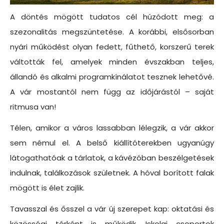
A döntés mögött tudatos cél húzódott meg: a
szezonalitás megszüntetése. A korábbi, elsősorban
nyári működést olyan fedett, fűthető, korszerű terek
váltották fel, amelyek minden évszakban teljes,
állandó és alkalmi programkínálatot tesznek lehetővé.
A vár mostantól nem függ az időjárástól – saját
ritmusa van!
Télen, amikor a város lassabban lélegzik, a vár akkor
sem némul el. A belső kiállítóterekben ugyanúgy
látogathatóak a tárlatok, a kávézóban beszélgetések
indulnak, találkozások születnek. A hóval borított falak
mögött is élet zajlik.
Tavasszal és ősszel a vár új szerepet kap: oktatási és
közösségi térként is működik. Iskolai csoportok