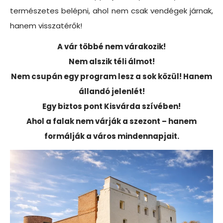
természetes belépni, ahol nem csak vendégek járnak,
hanem visszatérők!
A vár többé nem várakozik!
Nem alszik téli álmot!
Nem csupán egy program lesz a sok közül! Hanem
állandó jelenlét!
Egy biztos pont Kisvárda szívében!
Ahol a falak nem várják a szezont – hanem
formálják a város mindennapjait.