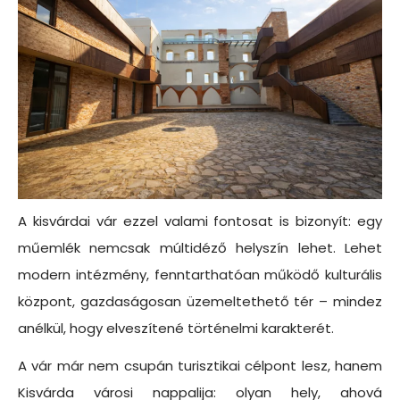
A kisvárdai vár ezzel valami fontosat is bizonyít: egy
műemlék nemcsak múltidéző helyszín lehet. Lehet
modern intézmény, fenntarthatóan működő kulturális
központ, gazdaságosan üzemeltethető tér – mindez
anélkül, hogy elveszítené történelmi karakterét.
A vár már nem csupán turisztikai célpont lesz, hanem
Kisvárda városi nappalija: olyan hely, ahová