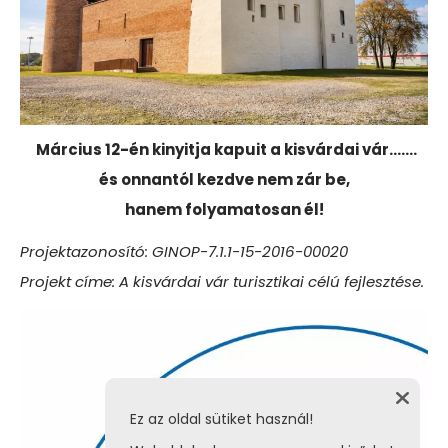
Március 12-én kinyitja kapuit a kisvárdai vár…….
és onnantól kezdve nem zár be,
hanem folyamatosan él!
Projektazonosító: GINOP-7.1.1-15-2016-00020
Projekt címe: A kisvárdai vár turisztikai célú fejlesztése.
Ez az oldal sütiket használ!