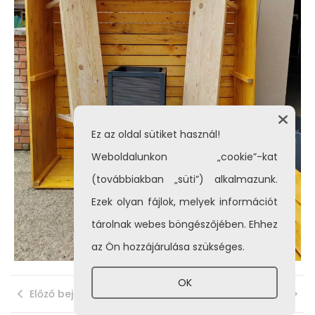
Ez az oldal sütiket használ!
Weboldalunkon „cookie”-kat
(továbbiakban „süti”) alkalmazunk.
Ezek olyan fájlok, melyek információt
tárolnak webes böngészőjében. Ehhez
az Ön hozzájárulása szükséges.
OK
Előző bejegyzés
Következő bejegyzés