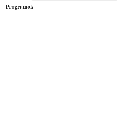
Programok
Jelenleg nincs programunk!
Ez is érdekelhet...
Városunk történelme
Látnivalók
Programok
Polgármesteri hivatal
E-ügyintézés