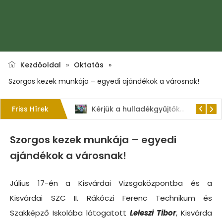
Kezdőoldal
»
Oktatás
»
Szorgos kezek munkája – egyedi ajándékok a városnak!
Friss Hírek
1. Szent István – napi kenyérverseny
Kérjük a hulladékgyűjtők rendeltetésszerű használatát!
Szorgos kezek munkája – egyedi
ajándékok a városnak!
Július 17-én a Kisvárdai Vizsgaközpontba és a
Kisvárdai SZC II. Rákóczi Ferenc Technikum és
Szakképző Iskolába látogatott
Leleszi Tibor
, Kisvárda