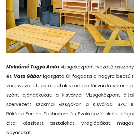
Molnárné Tugya Anita
vizsgaközpont-vezető asszony
és
Vass Gábor
igazgató úr fogadta a nagyra becsült
városvezetőt, és átadták számára Kisvárda városnak
szánt ajándékukat: a Kisvárdai Vizsgaközpont által
szervezett szakmai vizsgákon a Kisvárdai SZC II.
Rákóczi Ferenc Technikum és Szakképző Iskola diákjai
által készített asztalokat, virágládákat, magas
ágyásokat.