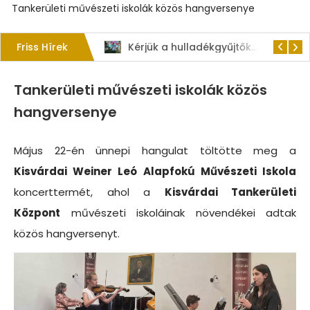
Tankerületi művészeti iskolák közös hangversenye
Friss Hírek
1. Szent István – napi kenyérverseny
Kérjük a hulladékgyűjtők rendeltetésszerű használatát!
Tankerületi művészeti iskolák közös
hangversenye
Május 22-én ünnepi hangulat töltötte meg a
Kisvárdai Weiner Leó Alapfokú Művészeti Iskola
koncerttermét, ahol a
Kisvárdai Tankerületi
Központ
művészeti iskoláinak növendékei adtak
közös hangversenyt.