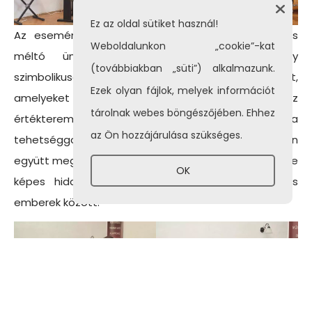
Ez az oldal sütiket használ!
Az esemény a közösség és a művészeti nevelés
Weboldalunkon „cookie”-kat
méltó ünnepe volt. A közös hangverseny
(továbbiakban „süti”) alkalmazunk.
szimbolikusan is kifejezte mindazokat az értékeket,
Ezek olyan fájlok, melyek információt
amelyeket az intézmények képviselnek: az
tárolnak webes böngészőjében. Ehhez
értékteremtést, az összefogást és a
az Ön hozzájárulása szükséges.
tehetséggondozás kiemelt szerepét. A színpadon
együtt megszólaló dallamok azt üzenték, hogy a zene
OK
képes hidakat építeni települések, generációk és
emberek között.