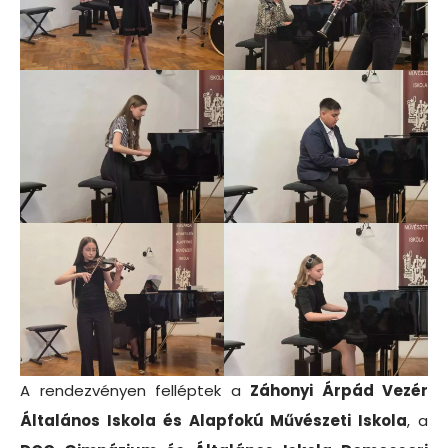
A rendezvényen felléptek a
Záhonyi Árpád Vezér
Általános Iskola és Alapfokú Művészeti Iskola
, a