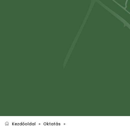
Kezdőoldal
»
Oktatás
»