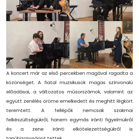
A koncert már az első percekben magával ragadta a
közönséget. A fiatal muzsikusok magas színvonalú
előadásai, a változatos műsorszámok, valamint az
együtt zenélés öröme emelkedett és meghitt légkört
teremtett. A fellépők nemcsak szakmai
felkészültségükről, hanem egymás iránti figyelmükről
és a zene iránti elkötelezettségükről is
tanúbizonyságot tettek.