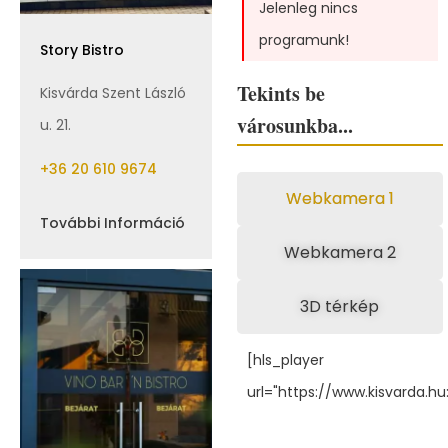
Jelenleg nincs
programunk!
Story Bistro
Tekints be
Kisvárda Szent László
városunkba...
u. 21.
+36 20 610 9674
Webkamera 1
További Információ
Webkamera 2
3D térkép
[hls_player
url="https://www.kisvarda.h