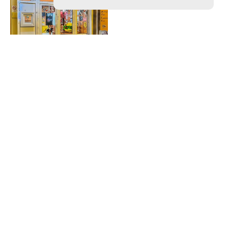
Belvárosi Kávézó és
Gyorsétterem
Kisvárda, Szent László
utca 22.
+36 20 945 4086
További Információ