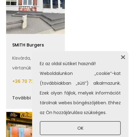
SMITH Burgers
Kisvárda, Aradi
Ez az oldal sütiket használ!
vértanúk tere 4.
Weboldalunkon „cookie”-kat
+36 70 737 2432
(továbbiakban „süti”) alkalmazunk.
Ezek olyan fájlok, melyek információt
További Információ
tárolnak webes böngészőjében. Ehhez
az Ön hozzájárulása szükséges.
OK