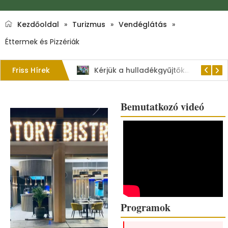
Kezdőoldal
»
Turizmus
»
Vendéglátás
»
Éttermek és Pizzériák
Friss Hírek
1. Szent István – napi kenyérverseny
Kérjük a hulladékgyűjtők rendeltetésszerű használatát!
Bemutatkozó videó
Programok