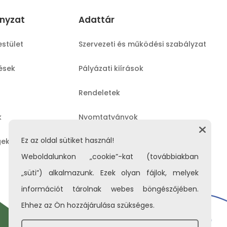
nyzat
Adattár
estület
Szervezeti és működési szabályzat
lések
Pályázati kiírások
Rendeletek
k
Nyomtatványok
Ez az oldal sütiket használ!
gek
Közérdekű adatok
Weboldalunkon „cookie”-kat (továbbiakban
„süti”) alkalmazunk. Ezek olyan fájlok, melyek
információt tárolnak webes böngészőjében.
Ehhez az Ön hozzájárulása szükséges.