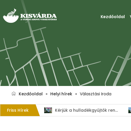
Kezdőoldal
Kezdőoldal
»
Helyi hírek
»
Választási Iroda
Friss Hírek
1. Szent István – napi kenyérverseny
Kérjük a hulladékgyűjtők rendeltetésszerű használatát!