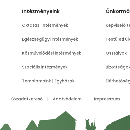
Intézményeink
Önkormá
Oktatási Intézmények
Képviselő t
Egészségügyi intézmények
Testületi ü
Közművelődési intézmények
Osztályok
Szociális intézmények
Bizottságo
Templomaink | Egyházak
Elérhetősé
Közadatkereső
Adatvédelem
Impresszum
|
|