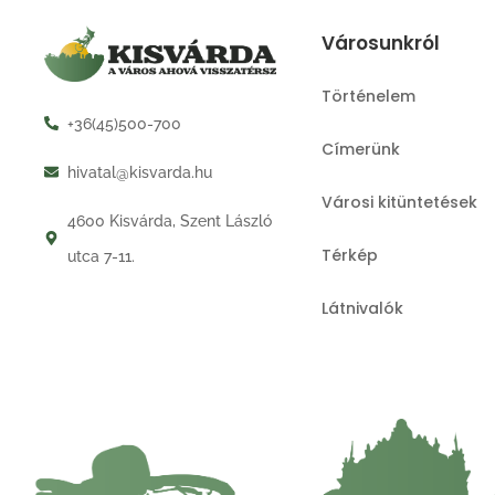
Városunkról
Történelem
+36(45)500-700
Címerünk
hivatal@kisvarda.hu
Városi kitüntetések
4600 Kisvárda, Szent László
Térkép
utca 7-11.
Látnivalók