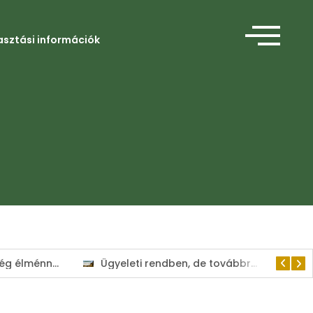
asztási információk
Amikor a segítség élménnyé válik
Ügyeleti rendben, de továbbra is a lakosság szolgálatában tart nyitva a Kisvárdai Polgármesteri Hivatal