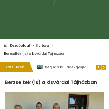
Kezdőoldal
»
Kultúra
»
Berzseltek (is) a kisvárdai Tájházban
Friss Hírek
1. Szent István – napi kenyérverseny
Kérjük a hulladékgyűjtők rendeltetésszerű használatát!
Berzseltek (is) a kisvárdai Tájházban