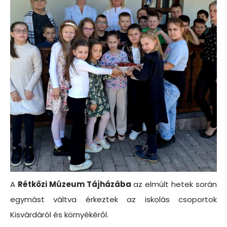
A
Rétközi Múzeum Tájházába
az elmúlt hetek során
egymást váltva érkeztek az iskolás csoportok
Kisvárdáról és környékéről.