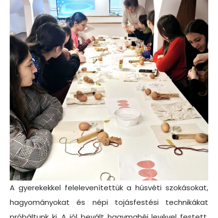
A gyerekekkel felelevenítettük a húsvéti szokásokat,
hagyományokat és népi tojásfestési technikákat
próbáltunk ki. A jól bevált hagymahéj levével festett,