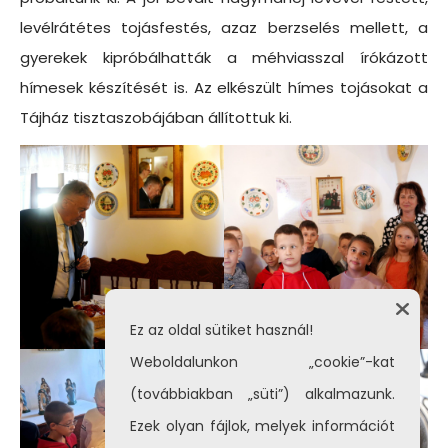
levélrátétes tojásfestés, azaz berzselés mellett, a
gyerekek kipróbálhatták a méhviasszal írókázott
hímesek készítését is. Az elkészült hímes tojásokat a
Tájház tisztaszobájában állítottuk ki.
Ez az oldal sütiket használ!
Weboldalunkon „cookie”-kat
(továbbiakban „süti”) alkalmazunk.
Ezek olyan fájlok, melyek információt