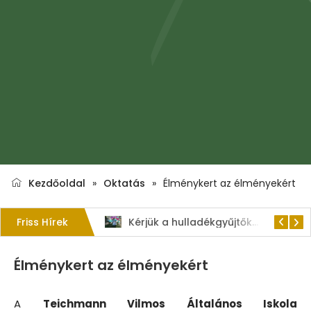
Kezdőoldal
»
Oktatás
»
Élménykert az élményekért
Friss Hírek
1. Szent István – napi kenyérverseny
Kérjük a hulladékgyűjtők rendeltetésszerű használatát!
Élménykert az élményekért
A
Teichmann Vilmos Általános Iskola