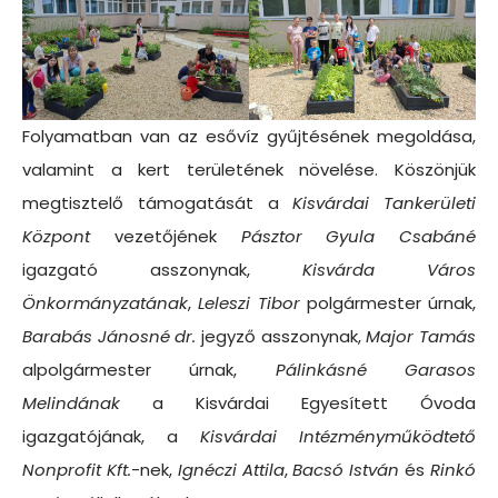
Folyamatban van az esővíz gyűjtésének megoldása,
valamint a kert területének növelése. Köszönjük
megtisztelő támogatását a
Kisvárdai Tankerületi
Központ
vezetőjének
Pásztor Gyula Csabáné
igazgató asszonynak,
Kisvárda Város
Önkormányzatának
,
Leleszi Tibor
polgármester úrnak,
Barabás Jánosné dr.
jegyző asszonynak,
Major Tamás
alpolgármester úrnak,
Pálinkásné Garasos
Melindának
a Kisvárdai Egyesített Óvoda
igazgatójának, a
Kisvárdai Intézményműködtető
Nonprofit Kft.
-nek,
Ignéczi Attila
,
Bacsó István
és
Rinkó