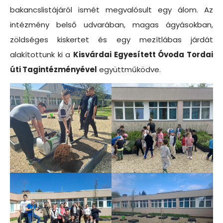
bakancslistájáról ismét megvalósult egy álom. Az
intézmény belső udvarában, magas ágyásokban,
zöldséges kiskertet és egy mezítlábas járdát
alakítottunk ki a
Kisvárdai Egyesített Óvoda Tordai
úti Tagintézményével
együttműködve.