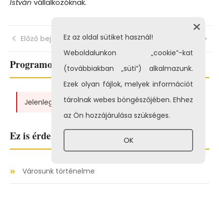
István
vállalkozóknak.
Ez az oldal sütiket használ!
Előző bejegyzés
Következő bejegyzés
Weboldalunkon „cookie”-kat
Programok
(továbbiakban „süti”) alkalmazunk.
Ezek olyan fájlok, melyek információt
tárolnak webes böngészőjében. Ehhez
Jelenleg nincs programunk!
az Ön hozzájárulása szükséges.
Ez is érdekelhet...
OK
Városunk történelme
Látnivalók