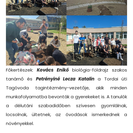
Főkertészek:
Kovács Enikő
biológia-földrajz szakos
tanárnő és
Petrényiné Lecza Katalin
a Tordai úti
Tagóvoda tagintézmény-vezetője, akik minden
munkafolyamatba bevonták a gyerekeket is. A tanulók
a délutáni szabadidőben szívesen gyomlálnak,
locsolnak, ültetnek, az óvodások ismerkednek a
növényekkel.