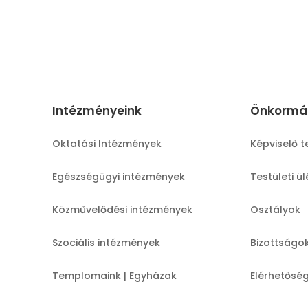
Intézményeink
Önkormá
Oktatási Intézmények
Képviselő t
Egészségügyi intézmények
Testületi ü
Közművelődési intézmények
Osztályok
Szociális intézmények
Bizottságo
Templomaink | Egyházak
Elérhetősé