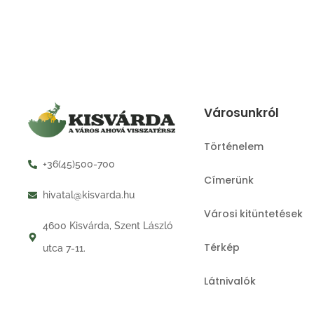
Városunkról
Történelem
+36(45)500-700
Címerünk
hivatal@kisvarda.hu
Városi kitüntetések
4600 Kisvárda, Szent László
Térkép
utca 7-11.
Látnivalók