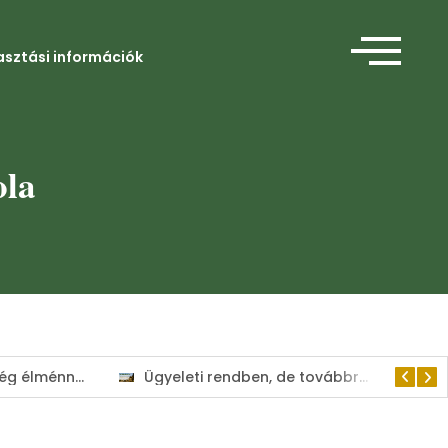
asztási információk
ola
Amikor a segítség élménnyé válik
Ügyeleti rendben, de továbbra is a lakosság szolgálatában tart nyitva a Kisvárdai Polgármesteri Hivatal