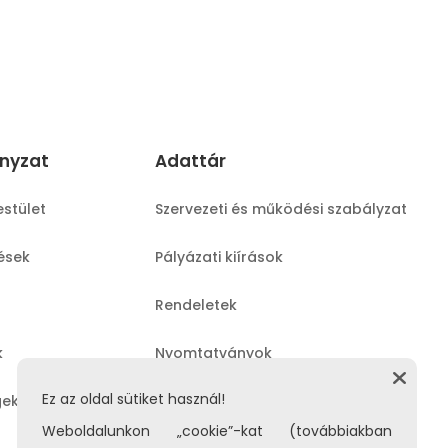
nyzat
Adattár
estület
Szervezeti és működési szabályzat
lések
Pályázati kiírások
Rendeletek
k
Nyomtatványok
Ez az oldal sütiket használ!
gek
Közérdekű adatok
Weboldalunkon „cookie”-kat (továbbiakban