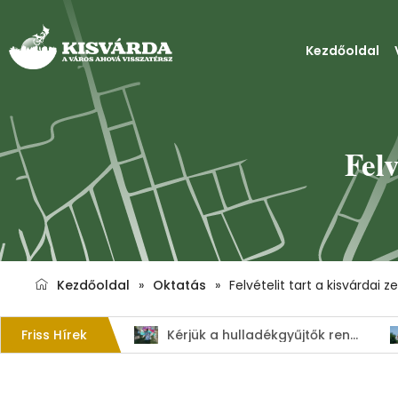
Kezdőoldal
Felv
Kezdőoldal
»
Oktatás
»
Felvételit tart a kisvárdai z
Friss Hírek
1. Szent István – napi kenyérverseny
Kérjük a hulladékgyűjtők rendeltetésszerű használatát!