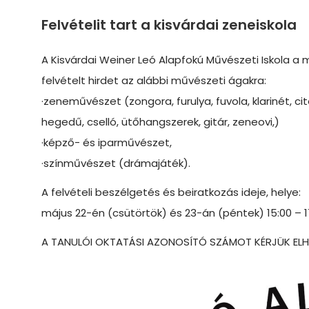
Felvételit tart a kisvárdai zeneiskola
A Kisvárdai Weiner Leó Alapfokú Művészeti Iskola a
felvételt hirdet az alábbi művészeti ágakra:
·zeneművészet (zongora, furulya, fuvola, klarinét, ci
hegedű, cselló, ütőhangszerek, gitár, zeneovi,)
·képző- és iparművészet,
·színművészet (drámajáték).
A felvételi beszélgetés és beiratkozás ideje, helye:
május 22-én (csütörtök) és 23-án (péntek) 15:00 – 17
A TANULÓI OKTATÁSI AZONOSÍTÓ SZÁMOT KÉRJÜK ELHOZ