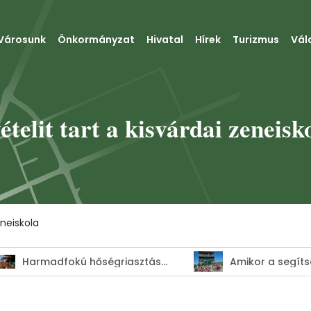
Városunk
Önkormányzat
Hivatal
Hírek
Turizmus
Vál
ételit tart a kisvárdai zeneisk
eneiskola
Harmadfokú hőségriasztás–MEGHOSSZABBÍTVA!