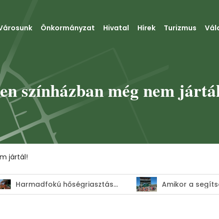
Városunk
Önkormányzat
Hivatal
Hírek
Turizmus
Vál
yen színházban még nem jártá
 jártál!
Amikor a segítség élménnyé válik