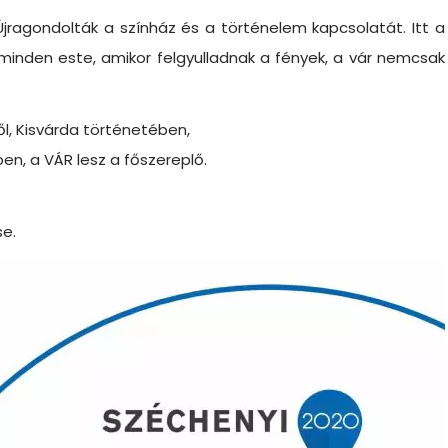
Újragondolták a színház és a történelem kapcsolatát. Itt a
inden este, amikor felgyulladnak a fények, a vár nemcsak
ől, Kisvárda történetében,
en, a VÁR lesz a főszereplő.
se.