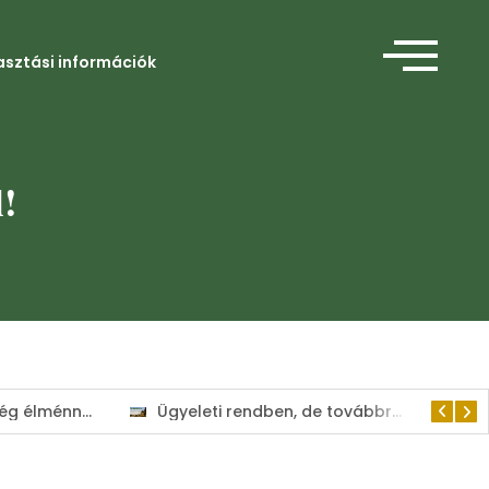
asztási információk
l!
Ügyeleti rendben, de továbbra is a lakosság szolgálatában tart nyitva a Kisvárdai Polgármesteri Hivatal
Csak egyetlen út vezet előre: az összefogás!