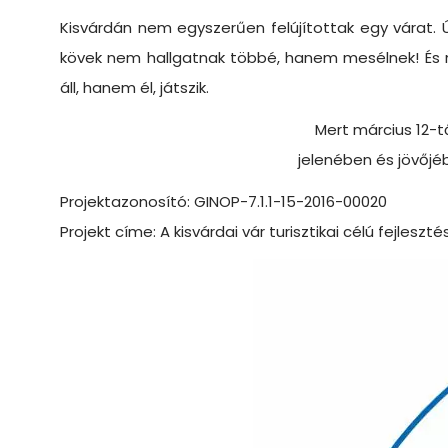
Kisvárdán nem egyszerűen felújítottak egy várat. 
kövek nem hallgatnak többé, hanem mesélnek! És m
áll, hanem él, játszik.
Mert március 12-t
jelenében és jövőjéb
Projektazonosító: GINOP-7.1.1-15-2016-00020
Projekt címe: A kisvárdai vár turisztikai célú fejleszté