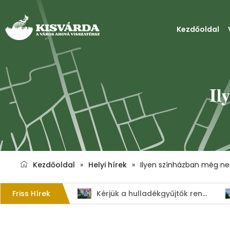
Kezdőoldal
Il
Kezdőoldal
»
Helyi hírek
»
Ilyen színházban még nem
Friss Hírek
Kérjük a hulladékgyűjtők rendeltetésszerű használatát!
Harmadfokú hőségriasztás–MEGHOSSZABBÍTVA!