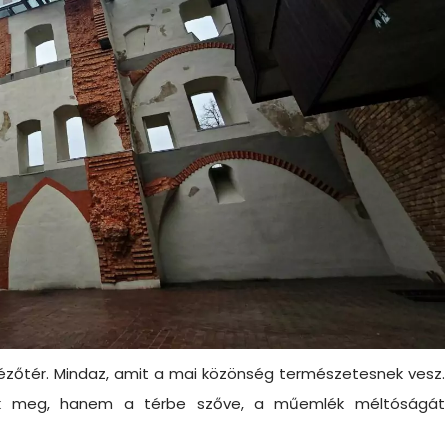
nézőtér. Mindaz, amit a mai közönség természetesnek vesz.
enik meg, hanem a térbe szőve, a műemlék méltóságát