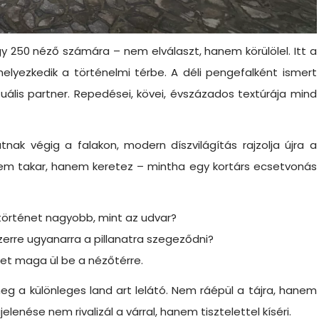
y 250 néző számára – nem elválaszt, hanem körülölel. Itt a
lyezkedik a történelmi térbe. A déli pengefalként ismert
uális partner. Repedései, kövei, évszázados textúrája mind
tnak végig a falakon, modern díszvilágítás rajzolja újra a
 sem takar, hanem keretez – mintha egy kortárs ecsetvonás
a történet nagyobb, mint az udvar?
zerre ugyanarra a pillanatra szegeződni?
zet maga ül be a nézőtérre.
meg a különleges land art lelátó. Nem ráépül a tájra, hanem
enése nem rivalizál a várral, hanem tisztelettel kíséri.