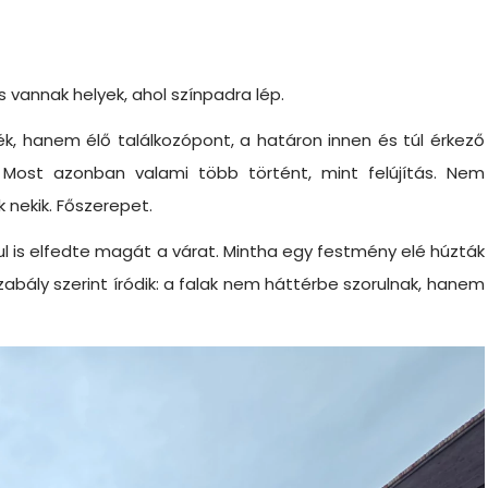
 vannak helyek, ahol színpadra lép.
k, hanem élő találkozópont, a határon innen és túl érkező
 Most azonban valami több történt, mint felújítás. Nem
 nekik. Főszerepet.
l is elfedte magát a várat. Mintha egy festmény elé húzták
abály szerint íródik: a falak nem háttérbe szorulnak, hanem