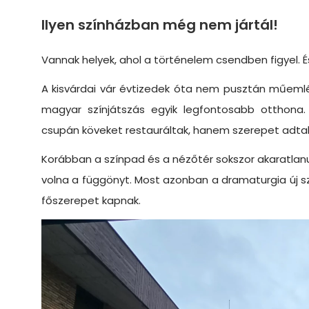
Ilyen színházban még nem jártál!
Vannak helyek, ahol a történelem csendben figyel. És
A kisvárdai vár évtizedek óta nem pusztán műemlé
magyar színjátszás egyik legfontosabb otthona.
csupán köveket restauráltak, hanem szerepet adtak
Korábban a színpad és a nézőtér sokszor akaratlanu
volna a függönyt. Most azonban a dramaturgia új sz
főszerepet kapnak.