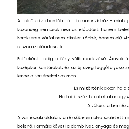
A belső udvarban létrejött kamaraszínház – minteg
közönség nemcsak nézi az előadást, hanem belehe
karakteres várfal nem díszlet többé, hanem élő viz
részei az előadásnak.
Esténként pedig a fény válik rendezővé. Árnyak fu
középkori kontúrokat, és az új üveg függőfolyosó
lenne a történelmi vásznon.
És mi történik akkor, ha 
Ha több száz tekintet akar egys
A válasz: a termés
A vár északi oldalán, a rézsűbe simulva született 
belenő. Formája követi a domb ívét, anyaga és megjel