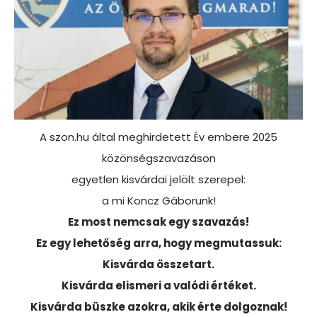
A szon.hu által meghirdetett Év embere 2025
közönségszavazáson
egyetlen kisvárdai jelölt szerepel:
a mi Koncz Gáborunk!
Ez most nemcsak egy szavazás!
Ez egy lehetőség arra, hogy megmutassuk:
Kisvárda összetart.
Kisvárda elismeri a valódi értéket.
Kisvárda büszke azokra, akik érte dolgoznak!