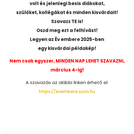
volt és jelenlegi besis diákokat,
szülőket, kollégákat és minden kisvárdait!
Szavazz TE is!
Oszd meg ezt a felhívást!
Legyen az Év embere 2025-ben
egy kisvárdai példakép!
Nem csak egyszer, MINDEN NAP LEHET SZAVAZNI,
március 4-ig!
A szavazás az alábbi linken érhető el:
https://evembere.szon.hu