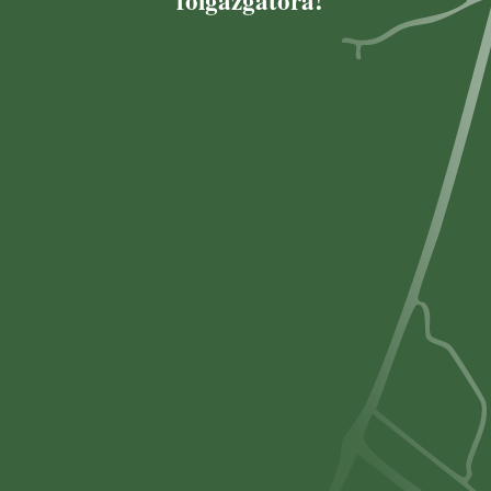
főigazgatóra!