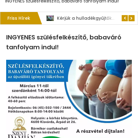
INGYENES szülésfelkészítő, babaváró tanfolyam indul!
Friss Hírek
1. Szent István – napi kenyérverseny
Kérjük a hulladékgyűjtők rendeltetésszerű használatát!
INGYENES szülésfelkészítő, babaváró
tanfolyam indul!