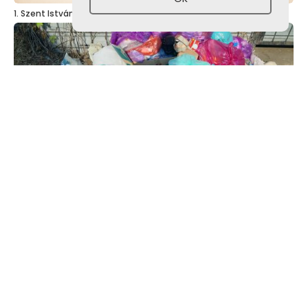
1. Szent István – napi kenyérverseny
Kérjük a hulladékgyűjtők rendeltetésszerű használatát!