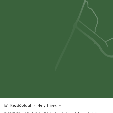
Kezdőoldal
»
Helyi hírek
»