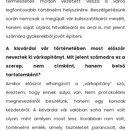
természetes módon vezetett vissza a város
legfontosabb történelmi helyszínére. Beszélgetésünk
során nemcsak a megújult vár kulisszatitkairól mesélt,
hanem saját útjáról, hitvallásáról és arról is, mit jelent
számára gyökerekből jövőt építeni.
A kisvárdai vár történetében most először
neveztek ki várkapitányt. Mit jelent számodra ez a
szerep, nem címként, hanem belső
tartalomként?
Amikor először elhangzott a „várkapitány” szó,
éreztem, hogy ennek súlya van. Nem protokolláris
megnevezésről beszélünk, hanem egy korszak
kezdetéről. A kisvárdai vár valóban soha nem volt
olyan, mint amilyen most lesz. Korábban rom volt,
történelmi emlék, amely tiszteletet parancsolt, de