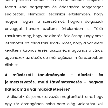
forma. Apai nagyapám és édesapám rengeteget
segítettek. Nemcsak technikai értelemben, hogy
hogyan fogjam a szerszámot, hogyan dolgozzak
anyaggal, hanem szellemi értelemben is. Tőlük
tanultam meg, hogy az alkotás felelősség. Hogy amit
létrehozol, az rólad tanúskodik. Most, hogy a vár élére
kerültem, különös érzés visszanézni: ugyanaz a város,
ugyanazok az utcák, de már egészen más szerepben
állok itt.
A művészeti tanulmányaid – díszlet- és
jelmeztervezés, majd látványtervezés – hogyan
hatnak ma a vár működtetésére?
A díszlet- és jelmeztervezés megtanított arra, hogy
egy tér önmagában soha nem elég. Jelentést kell