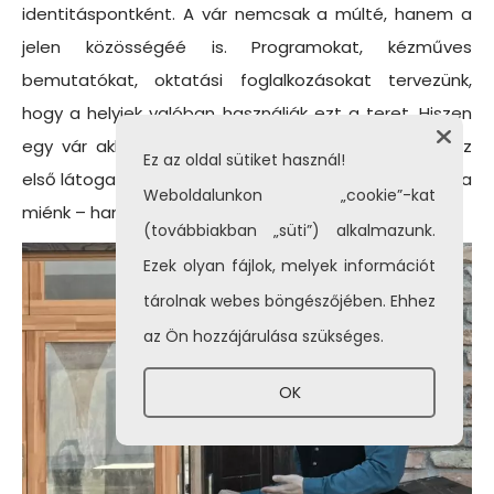
identitáspontként. A vár nemcsak a múlté, hanem a
jelen közösségéé is. Programokat, kézműves
bemutatókat, oktatási foglalkozásokat tervezünk,
hogy a helyiek valóban használják ezt a teret. Hiszen
egy vár akkor él, ha közösség veszi körül. Amikor az
Ez az oldal sütiket használ!
első látogató belép, onnantól kezdve a vár már nem a
Weboldalunkon „cookie”-kat
miénk – hanem mindenkié.
(továbbiakban „süti”) alkalmazunk.
Ezek olyan fájlok, melyek információt
tárolnak webes böngészőjében. Ehhez
az Ön hozzájárulása szükséges.
OK