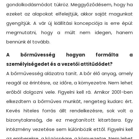
gondolkodásmódot tükröz. Meggyőződésem, hogy ha
ezeket az alapokat elfelejtjük, akkor saját magunkat
gyengítjük. A vár új kiállítási koncepciója is erre épül:
megmutatni, hogy a múlt nem idegen, hanem
bennünk él tovább.
A bőrművesség hogyan formálta a
személyiségedet és a vezetői attitűdödet?
A bőrművesség alázatra tanít. A bőr élő anyag, amely
reagál az érintésre, az időre, a környezetre. Nem lehet
erőből dolgozni vele. Figyelni kell rá. Amikor 2001-ben
elkezdtem a bőrműves munkát, rengeteg kudarc ért.
Kevés hiteles forrás állt rendelkezésre, sok volt a
bizonytalanság, de ez megtanított kitartásra. Egy
intézmény vezetése sem különbözik ettől. Figyelni kell
az emberekre, a közösségre, a környezetre. Nem lehet