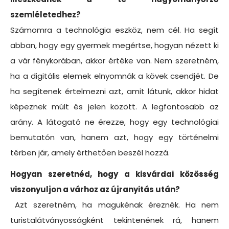
szemléletedhez?
Számomra a technológia eszköz, nem cél. Ha segít
abban, hogy egy gyermek megértse, hogyan nézett ki
a vár fénykorában, akkor értéke van. Nem szeretném,
ha a digitális elemek elnyomnák a kövek csendjét. De
ha segítenek értelmezni azt, amit látunk, akkor hidat
képeznek múlt és jelen között. A legfontosabb az
arány. A látogató ne érezze, hogy egy technológiai
bemutatón van, hanem azt, hogy egy történelmi
térben jár, amely érthetően beszél hozzá.
Hogyan szeretnéd, hogy a kisvárdai közösség
viszonyuljon a várhoz az újranyitás után?
Azt szeretném, ha magukénak éreznék. Ha nem
turistalátványosságként tekintenének rá, hanem