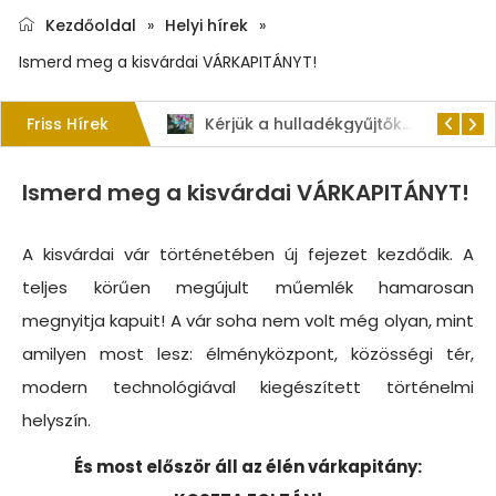
Kezdőoldal
»
Helyi hírek
»
Ismerd meg a kisvárdai VÁRKAPITÁNYT!
Friss Hírek
1. Szent István – napi kenyérverseny
Kérjük a hulladékgyűjtők rendeltetésszerű használatát!
Ismerd meg a kisvárdai VÁRKAPITÁNYT!
A kisvárdai vár történetében új fejezet kezdődik. A
teljes körűen megújult műemlék hamarosan
megnyitja kapuit! A vár soha nem volt még olyan, mint
amilyen most lesz: élményközpont, közösségi tér,
modern technológiával kiegészített történelmi
helyszín.
És most először áll az élén várkapitány: