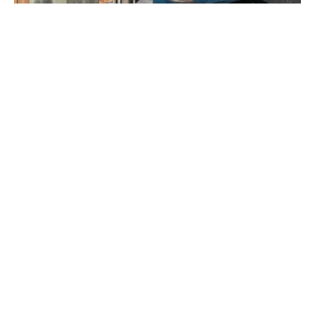
Ha egyetlen gondolatban kellene
megfogalmaznod, mit képvisel most a kisvárdai
vár, mi lenne az?
Azt, hogy lehet gyökerekből jövőt építeni. Nem kell
választani múlt és modernitás között. A kettő együtt
ad erőt. Ha ezt sikerül megmutatnunk, akkor a vár
nemcsak megújul – hanem irányt mutat.
A kapuk hamarosan kitárulnak!
A kövek évszázadokat éltek túl, most új
tartalommal telnek meg!