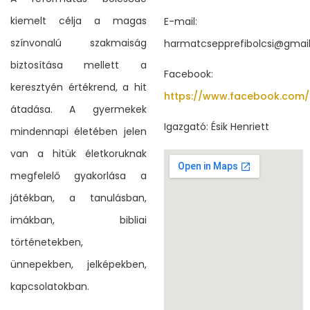
kiemelt célja a magas
E-mail:
színvonalú szakmaiság
harmatcsepprefibolcsi@gmai
biztosítása mellett a
Facebook:
keresztyén értékrend, a hit
https://www.facebook.com
átadása. A gyermekek
Igazgató: Ésik Henriett
mindennapi életében jelen
van a hitük életkoruknak
megfelelő gyakorlása a
játékban, a tanulásban,
imákban, bibliai
történetekben,
ünnepekben, jelképekben,
kapcsolatokban.