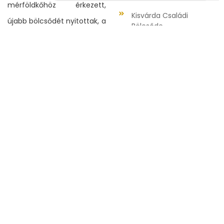
mérföldkőhöz érkezett,
Kisvárda Családi
újabb bölcsődét nyitottak, a
Bölcsőde
református óvoda
közvetlen
szomszédságában, a Liliom
bölcsődét. A két bölcsőde
nagy összhangban, kéz a
kézben segíti egymást.