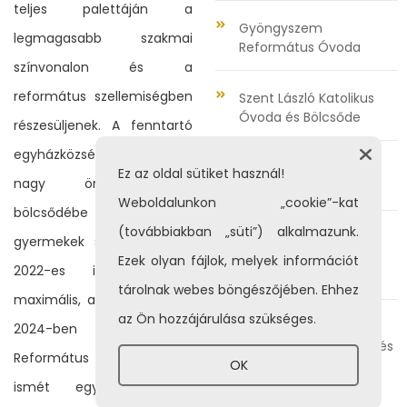
teljes palettáján a
Gyöngyszem
legmagasabb szakmai
Református Óvoda
színvonalon és a
református szellemiségben
Szent László Katolikus
Óvoda és Bölcsőde
részesüljenek. A fenntartó
egyházközség számára
Szent Miklós ISZK
Ez az oldal sütiket használ!
nagy öröm, hogy
Tompos úti Bölcsőde
Weboldalunkon „cookie”-kat
bölcsődébe beiratkozott
(továbbiakban „süti”) alkalmazunk.
Szent Miklós ISZK Szent
gyermekek száma már a
György Görögkatolikus
Ezek olyan fájlok, melyek információt
2022-es induláskor a
Bölcsőde
tárolnak webes böngészőjében. Ehhez
maximális, azaz 24 fő volt.
az Ön hozzájárulása szükséges.
Harmatcsepp
2024-ben a Kisvárdai
Református Bölcsőde és
Református Egyházközség
Liliom Református
OK
Bölcsőde
ismét egy történelmi