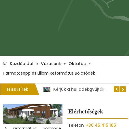
Kezdőoldal
»
Városunk
»
Oktatás
»
Harmatcsepp és Liliom Református Bölcsődék
Friss Hírek
1. Szent István – napi kenyérverseny
Kérjük a hulladékgyűjtők rendeltetésszerű használatát!
Elérhetőségek
Telefon:
+36 45 415 105
A református bölcsőde