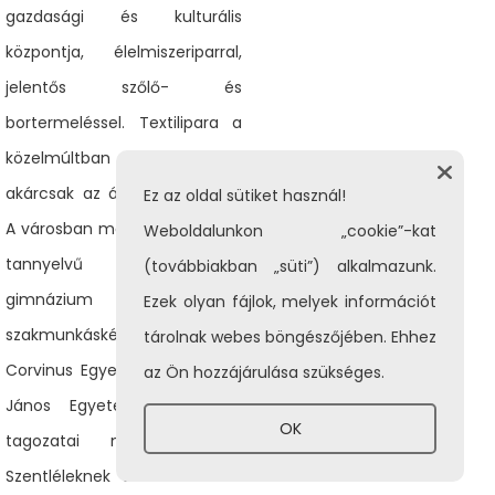
gazdasági és kulturális
központja, élelmiszeriparral,
jelentős szőlő- és
bortermeléssel. Textilipara a
közelmúltban megszűnt,
akárcsak az állami gazdaság.
Ez az oldal sütiket használ!
A városban magyar és szlovák
Weboldalunkon „cookie”-kat
tannyelvű alapiskola,
(továbbiakban „süti”) alkalmazunk.
gimnázium és
Ezek olyan fájlok, melyek információt
szakmunkásképző található, a
tárolnak webes böngészőjében. Ehhez
Corvinus Egyetem és a Selye
az Ön hozzájárulása szükséges.
János Egyetem kihelyezett
OK
tagozatai működnek itt.
Szentléleknek szentelt római