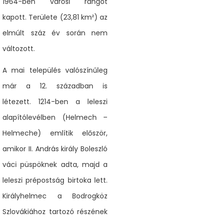
1964-ben városi rangot
kapott. Területe (23,81 km²) az
elmúlt száz év során nem
változott.
A mai település valószínűleg
már a 12. században is
létezett. 1214-ben a leleszi
alapítólevélben (Helmech –
Helmeche) említik először,
amikor II. András király Boleszló
váci püspöknek adta, majd a
leleszi prépostság birtoka lett.
Királyhelmec a Bodrogköz
Szlovákiához tartozó részének