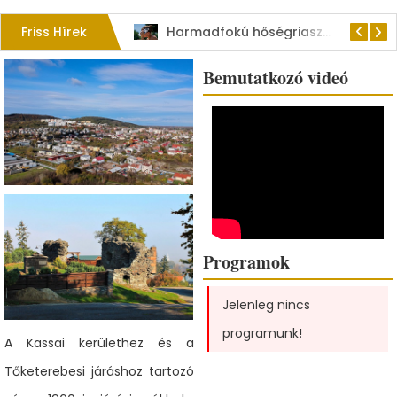
Friss Hírek
Kérjük a hulladékgyűjtők rendeltetésszerű használatát!
Harmadfokú hőségriasztás–MEGHOSSZABBÍTVA!
Bemutatkozó videó
Programok
Jelenleg nincs
programunk!
A Kassai kerülethez és a
Tőketerebesi járáshoz tartozó