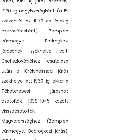
város, 1960-ig járási székhely.
1920-ig nagyközségként (a 15.
századtól az 1870-es évekig
mezővárosként) Zemplén
vármegye Bodrogközi
járásának székhelye volt.
Csehszlovákiához csatolása
után a Királyhelmeci járás
székhelye lett 1960-ig, ekkor a
Tőketerebesi járáshoz
csatolták. 1938-1945 között
visszacsatolták
Magyarországhoz (Zemplén
vármegye, Bodrogközi járás).