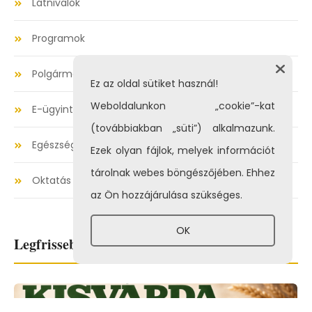
Látnivalók
Programok
Polgármesteri hivatal
Ez az oldal sütiket használ!
Weboldalunkon „cookie”-kat
E-ügyintézés
(továbbiakban „süti”) alkalmazunk.
Egészségügy
Ezek olyan fájlok, melyek információt
tárolnak webes böngészőjében. Ehhez
Oktatás
az Ön hozzájárulása szükséges.
OK
Legfrissebb híreink