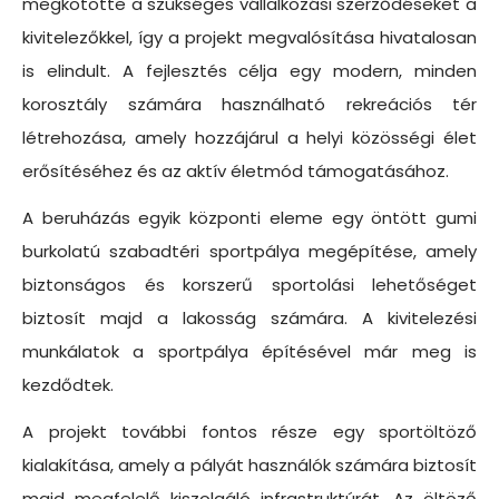
megkötötte a szükséges vállalkozási szerződéseket a
kivitelezőkkel, így a projekt megvalósítása hivatalosan
is elindult. A fejlesztés célja egy modern, minden
korosztály számára használható rekreációs tér
létrehozása, amely hozzájárul a helyi közösségi élet
erősítéséhez és az aktív életmód támogatásához.
A beruházás egyik központi eleme egy öntött gumi
burkolatú szabadtéri sportpálya megépítése, amely
biztonságos és korszerű sportolási lehetőséget
biztosít majd a lakosság számára. A kivitelezési
munkálatok a sportpálya építésével már meg is
kezdődtek.
A projekt további fontos része egy sportöltöző
kialakítása, amely a pályát használók számára biztosít
majd megfelelő kiszolgáló infrastruktúrát. Az öltöző