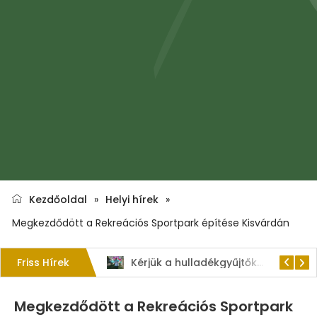
Kezdőoldal
»
Helyi hírek
»
Megkezdődött a Rekreációs Sportpark építése Kisvárdán
Friss Hírek
1. Szent István – napi kenyérverseny
Kérjük a hulladékgyűjtők rendeltetésszerű használatát!
Megkezdődött a Rekreációs Sportpark