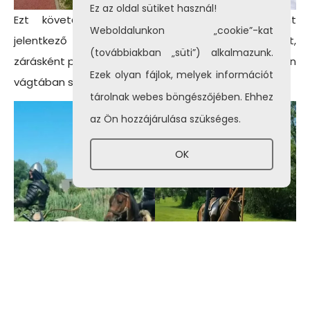
Ez az oldal sütiket használ!
Ezt követően Egyesületünk tagjai egy önként
Weboldalunkon „cookie”-kat
jelentkező fejére tett almába állítottak nyílvesszőt,
(továbbiakban „süti”) alkalmazunk.
zárásként pedig önkéntesek pajzsfalára lőttek, szintén
Ezek olyan fájlok, melyek információt
vágtában szivacsvégű vesszőkkel a lovasíjászok.
tárolnak webes böngészőjében. Ehhez
az Ön hozzájárulása szükséges.
OK