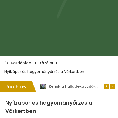
Kezdőoldal
»
Közélet
»
Nyílzápor és hagyományőrzés a Várkertben
Friss Hírek
1. Szent István – napi kenyérverseny
Kérjük a hulladékgyűjtők rendeltetésszerű használatát!
Nyílzápor és hagyományőrzés a
Várkertben