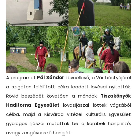
A programot
Pál Sándor
távcéllövő, a Vár bástyájáról
a szigeten felállított célra leadott lövései nyitották.
Rövid beszédét követően a mándoki
Tiszakönyök
Haditorna Egyesület
lovasíjászai lőttek vágtából
célba, majd a Kisvárda Vitézei Kulturális Egyesület
gyalogos íjászai mutatták be a korabeli hangjelző,
avagy zengővessző hangját.