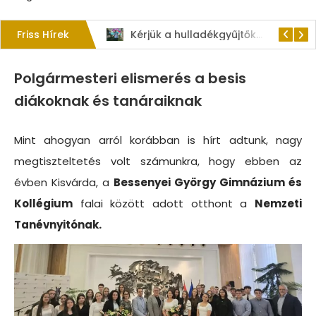
Friss Hírek
1. Szent István – napi kenyérverseny
Kérjük a hulladékgyűjtők rendeltetésszerű használatát!
Polgármesteri elismerés a besis
diákoknak és tanáraiknak
Mint ahogyan arról korábban is hírt adtunk, nagy
megtiszteltetés volt számunkra, hogy ebben az
évben Kisvárda, a
Bessenyei György Gimnázium és
Kollégium
falai között adott otthont a
Nemzeti
Tanévnyitónak.