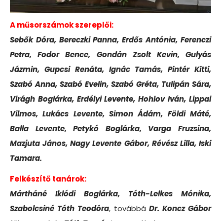
A műsorszámok szereplői:
Sebők Dóra, Bereczki Panna, Erdős Antónia, Ferenczi
Petra, Fodor Bence, Gondán Zsolt Kevin, Gulyás
Jázmin, Gupcsi Renáta, Ignác Tamás, Pintér Kitti,
Szabó Anna, Szabó Evelin, Szabó Gréta, Tulipán Sára,
Virágh Boglárka, Erdélyi Levente, Hohlov Iván, Lippai
Vilmos, Lukács Levente, Simon Ádám, Földi Máté,
Balla Levente, Petykó Boglárka, Varga Fruzsina,
Mazjuta János, Nagy Levente Gábor, Révész Lilla, Iski
Tamara.
Felkészítő tanárok:
Mártháné Iklódi Boglárka, Tóth-Lelkes Mónika,
Szabolcsiné Tóth Teodóra
, továbbá
Dr. Koncz Gábor