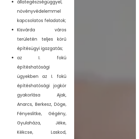
állategészségüggyel,
növényvédelemmel
kapcsolatos feladatok;
Kisvárda város
területén teljes körű
építésügyi igazgatás;
az I. fokú
építéshatósági
ügyekben az I. fokú
építéshatósági jogkör
gyakorlása Ajak,
Anarcs, Berkesz, Döge,
Fényeslitke, Gégény,
Gyulaháza, Jéke,
Kékcse, Laskod,