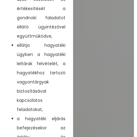
értékesítését a
gondnoki faladatot
ellátó ügyintézővel
együttműködve,
ellátja hagyatéki
ügyben a hagyatéki
leltárak felvételét, a
hagyatékhoz tartozó
vagyontárgyak
biztosításával
kapcsolatos
feladatokat,
a hagyatéki eljárás
befejezésekor az
érték- és