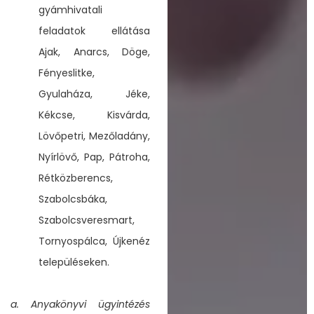
gyámhivatali
feladatok ellátása
Ajak, Anarcs, Döge,
Fényeslitke,
Gyulaháza, Jéke,
Kékcse, Kisvárda,
Lövőpetri, Mezőladány,
Nyírlövő, Pap, Pátroha,
Rétközberencs,
Szabolcsbáka,
Szabolcsveresmart,
Tornyospálca, Újkenéz
településeken.
a. Anyakönyvi ügyintézés