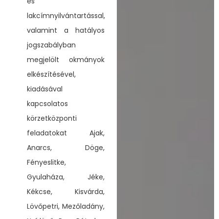
és
lakcímnyilvántartással,
valamint a hatályos
jogszabályban
megjelölt okmányok
elkészítésével,
kiadásával
kapcsolatos
körzetközponti
feladatokat Ajak,
Anarcs, Döge,
Fényeslitke,
Gyulaháza, Jéke,
Kékcse, Kisvárda,
Lövőpetri, Mezőladány,