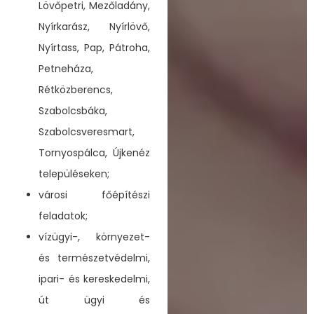
Lövőpetri, Mezőladány,
Nyírkarász, Nyírlövő,
Nyírtass, Pap, Pátroha,
Petneháza,
Rétközberencs,
Szabolcsbáka,
Szabolcsveresmart,
Tornyospálca, Újkenéz
településeken;
városi főépítészi
feladatok;
vízügyi-, környezet-
és természetvédelmi,
ipari- és kereskedelmi,
út ügyi és