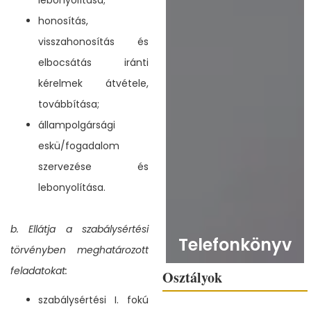
honosítás,
visszahonosítás és
elbocsátás iránti
kérelmek átvétele,
továbbítása;
állampolgársági
eskü/fogadalom
szervezése és
lebonyolítása.
b. Ellátja a szabálysértési
Telefonkönyv
törvényben meghatározott
feladatokat:
Osztályok
szabálysértési I. fokú