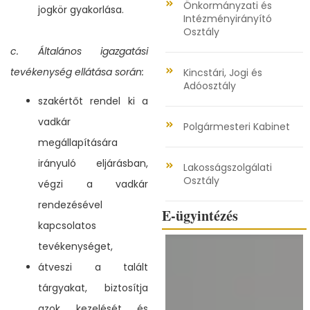
Önkormányzati és
jogkör gyakorlása.
Intézményirányító
Osztály
c. Általános igazgatási
tevékenység ellátása során:
Kincstári, Jogi és
Adóosztály
szakértőt rendel ki a
vadkár
Polgármesteri Kabinet
megállapítására
irányuló eljárásban,
Lakosságszolgálati
Osztály
végzi a vadkár
rendezésével
E-ügyintézés
kapcsolatos
tevékenységet,
átveszi a talált
tárgyakat, biztosítja
azok kezelését és