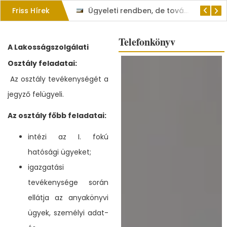
Friss Hírek
Ügyeleti rendben, de továbbra is a lakosság szolgálatában tart nyitva a Kisvárdai Polgármesteri Hivatal
Csak egyetlen út vezet előre: az összefogás!
Telefonkönyv
A Lakosságszolgálati
Osztály feladatai:
Az osztály tevékenységét a
jegyző felügyeli.
Az osztály főbb feladatai:
intézi az I. fokú
hatósági ügyeket;
igazgatási
tevékenysége során
ellátja az anyakönyvi
ügyek, személyi adat-