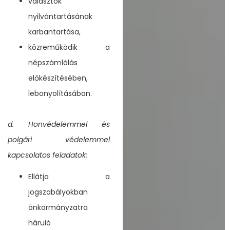
választók
nyilvántartásának
karbantartása,
közreműködik a
népszámlálás
előkészítésében,
lebonyolításában.
d. Honvédelemmel és
polgári védelemmel
kapcsolatos feladatok:
Ellátja a
jogszabályokban
önkormányzatra
háruló