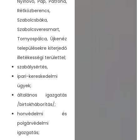
Nyírlövő, Pap, Pátroha,
Rétközberencs,
Szabolcsbáka,
Szabolcsveresmart,
Tornyospálca, Újkenéz
településekre kiterjedő
illetékességi területtel;
szabálysértés,
ipari-kereskedelmi
ügyek;
általános igazgatás
/birtokháborítás/;
honvédelmi és
polgárvédelmi
igazgatás;