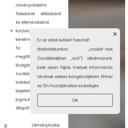
növényvédelmi
feladatok ellátásáról
és ellenőrzéséről.
Közterületen kötelezi a
kérelmezőt a kivágott
Ez az oldal sütiket használ!
fa pótlására,
Weboldalunkon „cookie”-kat
megtilthatja a fa
(továbbiakban „süti”) alkalmazunk.
kivágását, ha annak
Ezek olyan fájlok, melyek információt
további fenntartása
tárolnak webes böngészőjében. Ehhez
indokolt, vagy ha a
az Ön hozzájárulása szükséges.
bejelentő rendelkezési
jogosultsága nem
OK
állapítható meg.
g. Okmányirodai,