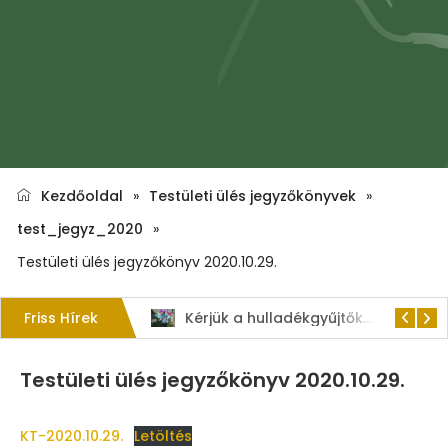
Kezdőoldal
»
Testületi ülés jegyzőkönyvek
»
test_jegyz_2020
»
Testületi ülés jegyzőkönyv 2020.10.29.
Friss Hírek
1. Szent István – napi kenyérverseny
Kérjük a hulladékgyűjtők rendeltetésszerű használatát!
Testületi ülés jegyzőkönyv 2020.10.29.
KT-2020.10.29.
Letöltés