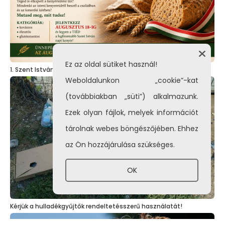
Ez az oldal sütiket használ!
1. Szent István – napi kenyérverseny
Weboldalunkon „cookie”-kat
(továbbiakban „süti”) alkalmazunk.
Ezek olyan fájlok, melyek információt
tárolnak webes böngészőjében. Ehhez
az Ön hozzájárulása szükséges.
OK
Kérjük a hulladékgyűjtők rendeltetésszerű használatát!