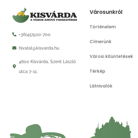
Városunkról
Történelem
+36(45)500-700
Címerünk
hivatal@kisvarda.hu
Városi kitüntetések
4600 Kisvárda, Szent László
Térkép
utca 7-11.
Látnivalók