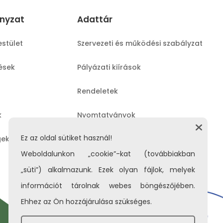
nyzat
Adattár
estület
Szervezeti és működési szabályzat
lések
Pályázati kiírások
Rendeletek
k
Nyomtatványok
Ez az oldal sütiket használ!
gek
Közérdekű adatok
Weboldalunkon „cookie”-kat (továbbiakban
„süti”) alkalmazunk. Ezek olyan fájlok, melyek
információt tárolnak webes böngészőjében.
Ehhez az Ön hozzájárulása szükséges.