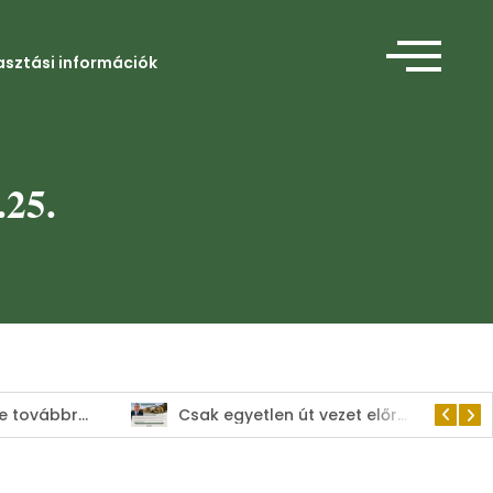
asztási információk
.25.
Ügyeleti rendben, de továbbra is a lakosság szolgálatában tart nyitva a Kisvárdai Polgármesteri Hivatal
Csak egyetlen út vezet előre: az összefogás!