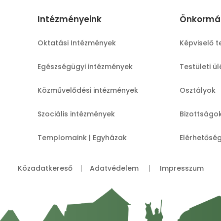
Intézményeink
Önkormá
Oktatási Intézmények
Képviselő t
Egészségügyi intézmények
Testületi ü
Közművelődési intézmények
Osztályok
Szociális intézmények
Bizottságo
Templomaink | Egyházak
Elérhetősé
Közadatkereső
Adatvédelem
Impresszum
|
|