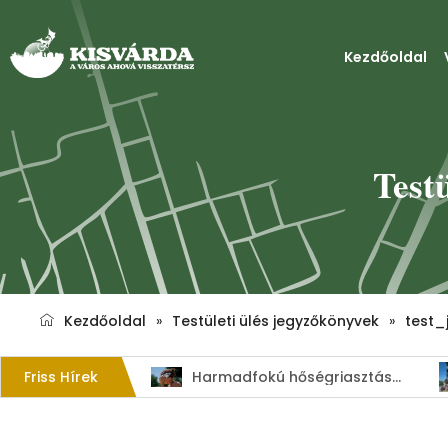
Kezdőoldal
Test
Kezdőoldal
»
Testületi ülés jegyzőkönyvek
»
test_
Friss Hírek
Kérjük a hulladékgyűjtők rendeltetésszerű használatát!
Harmadfokú hőségriasztás–MEGHOSSZABBÍTVA!