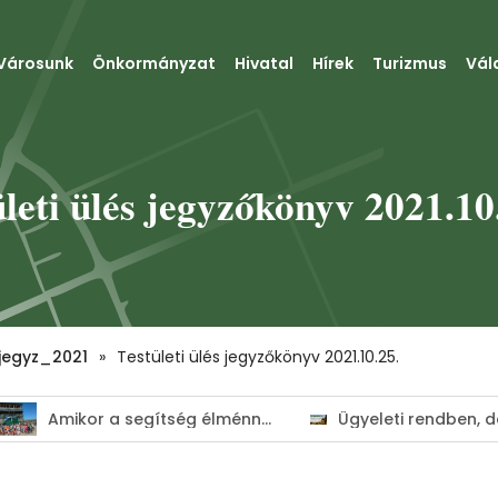
Városunk
Önkormányzat
Hivatal
Hírek
Turizmus
Vál
ületi ülés jegyzőkönyv 2021.10
jegyz_2021
»
Testületi ülés jegyzőkönyv 2021.10.25.
Amikor a segítség élménnyé válik