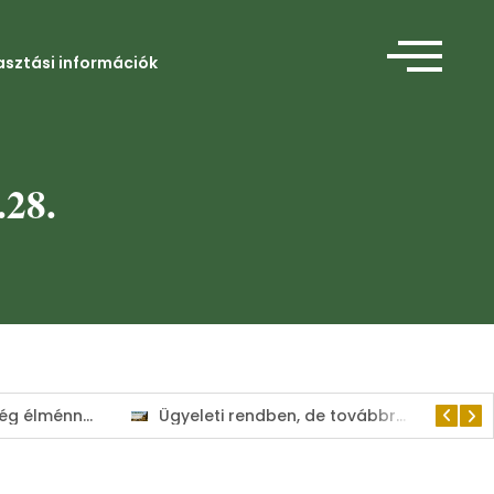
asztási információk
.28.
Amikor a segítség élménnyé válik
Ügyeleti rendben, de továbbra is a lakosság szolgálatában tart nyitva a Kisvárdai Polgármesteri Hivatal