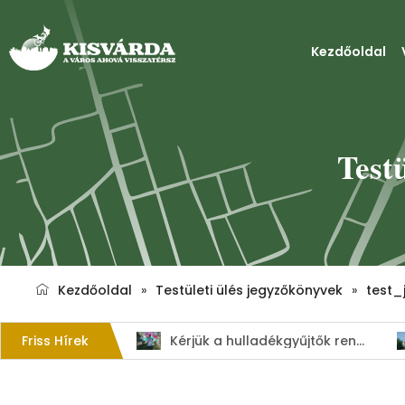
Kezdőoldal
Test
Kezdőoldal
»
Testületi ülés jegyzőkönyvek
»
test_
Friss Hírek
1. Szent István – napi kenyérverseny
Kérjük a hulladékgyűjtők rendeltetésszerű használatát!