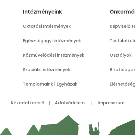
Intézményeink
Önkormá
Oktatási Intézmények
Képviselő t
Egészségügyi intézmények
Testületi ü
Közművelődési intézmények
Osztályok
Szociális intézmények
Bizottságo
Templomaink | Egyházak
Elérhetősé
Közadatkereső
Adatvédelem
Impresszum
|
|