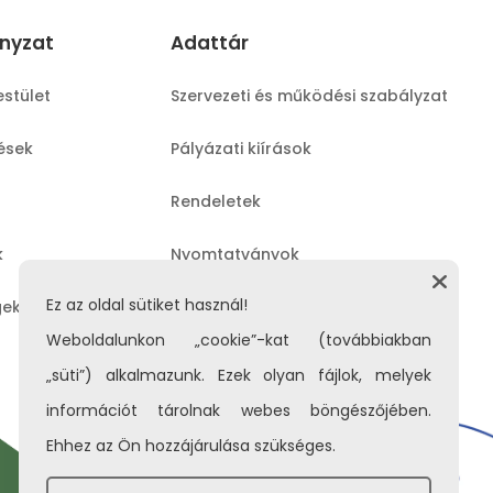
nyzat
Adattár
estület
Szervezeti és működési szabályzat
lések
Pályázati kiírások
Rendeletek
k
Nyomtatványok
Ez az oldal sütiket használ!
gek
Közérdekű adatok
Weboldalunkon „cookie”-kat (továbbiakban
„süti”) alkalmazunk. Ezek olyan fájlok, melyek
információt tárolnak webes böngészőjében.
Ehhez az Ön hozzájárulása szükséges.