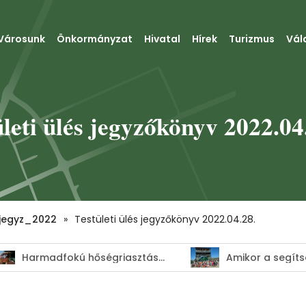
Városunk
Önkormányzat
Hivatal
Hírek
Turizmus
Vál
ületi ülés jegyzőkönyv 2022.04
jegyz_2022
»
Testületi ülés jegyzőkönyv 2022.04.28.
Harmadfokú hőségriasztás–MEGHOSSZABBÍTVA!