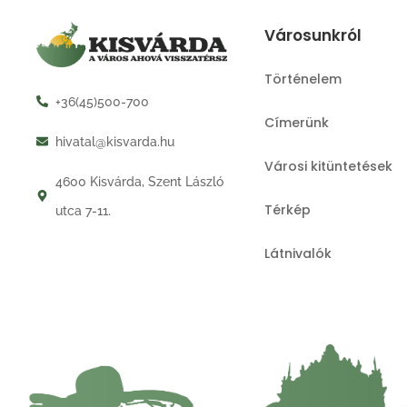
Városunkról
Történelem
+36(45)500-700
Címerünk
hivatal@kisvarda.hu
Városi kitüntetések
4600 Kisvárda, Szent László
Térkép
utca 7-11.
Látnivalók