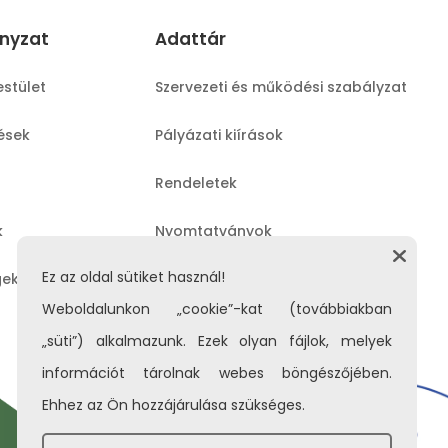
nyzat
Adattár
estület
Szervezeti és működési szabályzat
lések
Pályázati kiírások
Rendeletek
k
Nyomtatványok
Ez az oldal sütiket használ!
gek
Közérdekű adatok
Weboldalunkon „cookie”-kat (továbbiakban
„süti”) alkalmazunk. Ezek olyan fájlok, melyek
információt tárolnak webes böngészőjében.
Ehhez az Ön hozzájárulása szükséges.