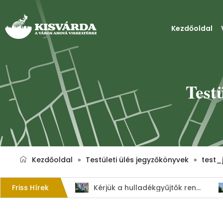
Kezdőoldal
Test
Kezdőoldal
»
Testületi ülés jegyzőkönyvek
»
test_
Friss Hírek
Kérjük a hulladékgyűjtők rendeltetésszerű használatát!