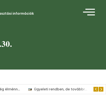
asztási információk
.30.
Ügyeleti rendben, de továbbra is a lakosság szolgálatában tart nyitva a Kisvárdai Polgármesteri Hivatal
Csak egyetlen út vezet előre: az összefogás!