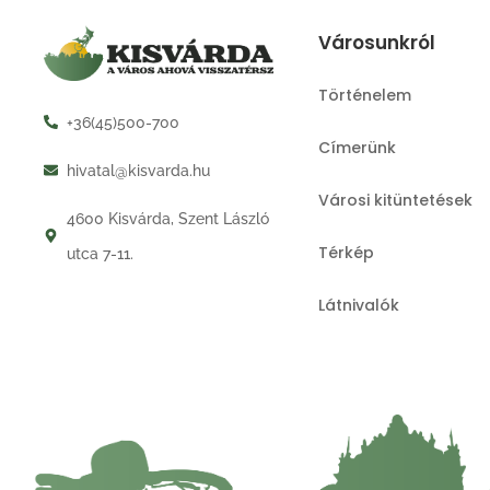
Városunkról
Történelem
+36(45)500-700
Címerünk
hivatal@kisvarda.hu
Városi kitüntetések
4600 Kisvárda, Szent László
Térkép
utca 7-11.
Látnivalók