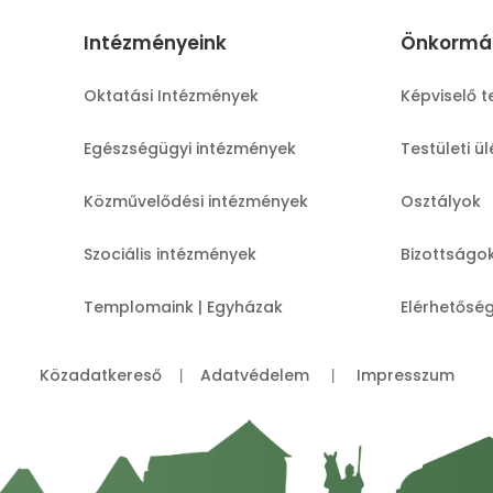
Intézményeink
Önkormá
Oktatási Intézmények
Képviselő t
Egészségügyi intézmények
Testületi ü
Közművelődési intézmények
Osztályok
Szociális intézmények
Bizottságo
Templomaink | Egyházak
Elérhetősé
Közadatkereső
Adatvédelem
Impresszum
|
|