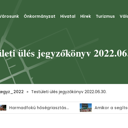
Városunk
Önkormányzat
Hivatal
Hírek
Turizmus
Vál
ületi ülés jegyzőkönyv 2022.06
jegyz_2022
»
Testületi ülés jegyzőkönyv 2022.06.30.
Harmadfokú hőségriasztás–MEGHOSSZABBÍTVA!
Amikor a segítség élménnyé válik