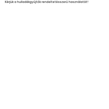
Kérjük a hulladékgyűjtők rendeltetésszerű használatát!
Harmadfokú hőségriasztás–MEGHOSSZABBÍTVA!
Archívum
Oktatás
Kultúra
Közérdekű
Sport