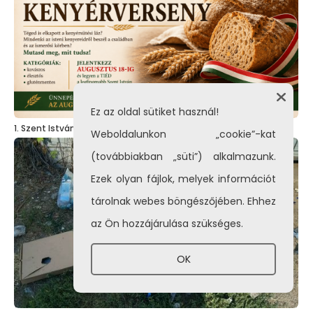
Ez az oldal sütiket használ!
1. Szent István – napi kenyérverseny
Weboldalunkon „cookie”-kat
(továbbiakban „süti”) alkalmazunk.
Ezek olyan fájlok, melyek információt
tárolnak webes böngészőjében. Ehhez
az Ön hozzájárulása szükséges.
OK